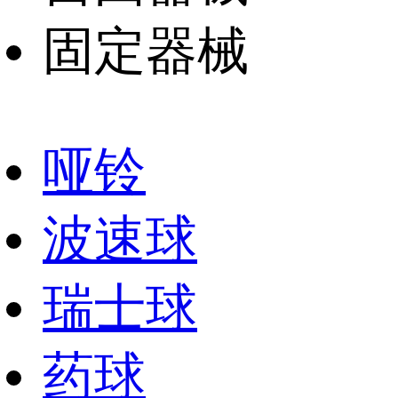
固定器械
哑铃
波速球
瑞士球
药球