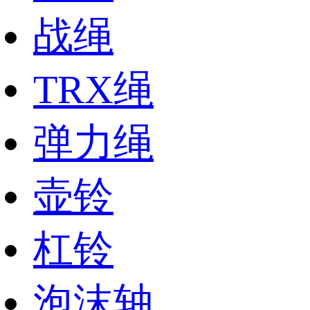
战绳
TRX绳
弹力绳
壶铃
杠铃
泡沫轴