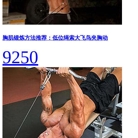
胸肌锻炼方法推荐：低位绳索大飞鸟夹胸动
9250