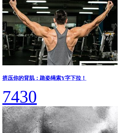
挤压你的背肌：跪姿绳索Y字下拉！
7430