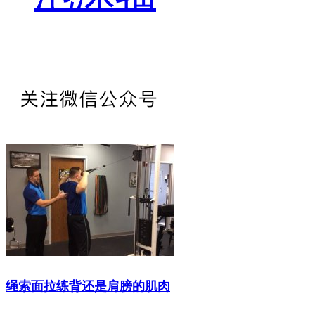
绳索面拉练背还是肩膀的肌肉