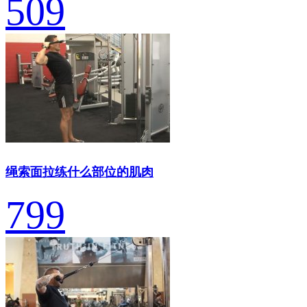
509
绳索面拉练什么部位的肌肉
799