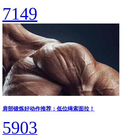
7149
肩部锻炼好动作推荐：低位绳索面拉！
5903