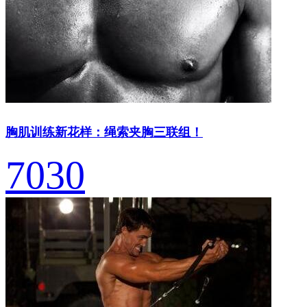
胸肌训练新花样：绳索夹胸三联组！
7030