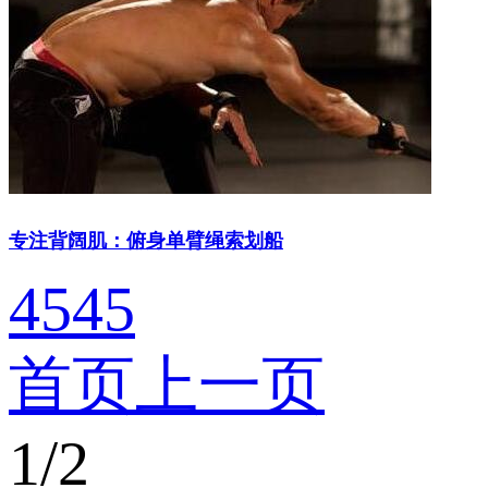
专注背阔肌：俯身单臂绳索划船
4545
首页
上一页
1
/
2