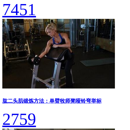
7451
肱二头肌锻炼方法：单臂牧师凳哑铃弯举标
2759