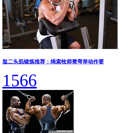
肱二头肌锻炼推荐：绳索牧师凳弯举动作要
1566