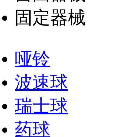
固定器械
哑铃
波速球
瑞士球
药球