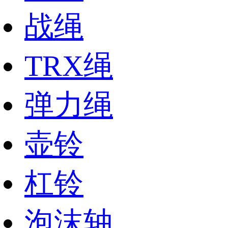
战绳
TRX绳
弹力绳
壶铃
杠铃
泡沫轴