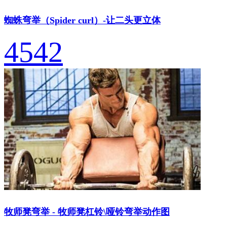
蜘蛛弯举（Spider curl）-让二头更立体
4542
牧师凳弯举 - 牧师凳杠铃\哑铃弯举动作图