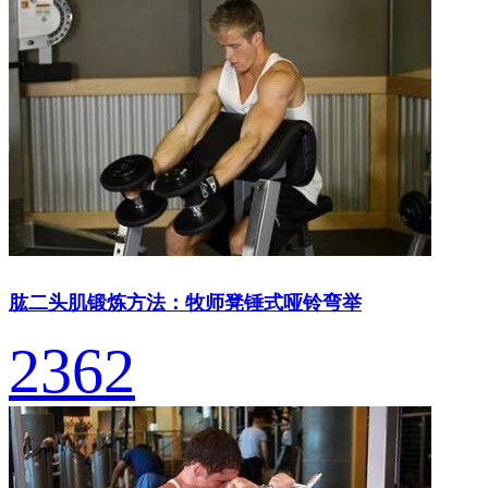
肱二头肌锻炼方法：牧师凳锤式哑铃弯举
2362