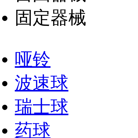
固定器械
哑铃
波速球
瑞士球
药球