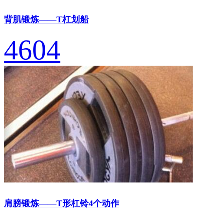
背肌锻炼——T杠划船
4604
肩膀锻炼——T形杠铃4个动作