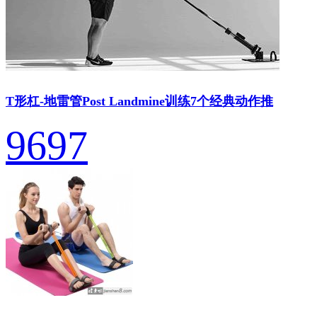
T形杠-地雷管Post Landmine训练7个经典动作推
9697