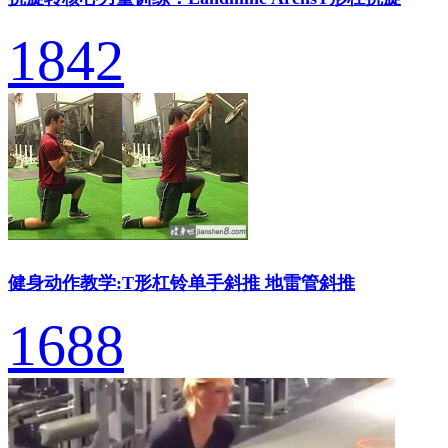
1842
健身动作教学:T形杠铃单手斜推 地雷管斜推
1688