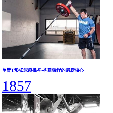
单臂T形杠深蹲推举-构建强悍的肩膀核心
1857