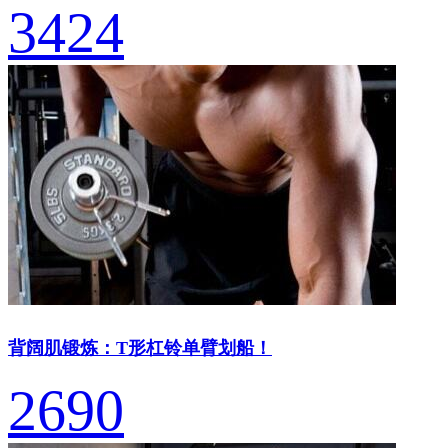
3424
背阔肌锻炼：T形杠铃单臂划船！
2690