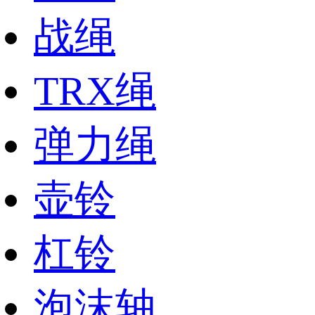
战绳
TRX绳
弹力绳
壶铃
杠铃
泡沫轴