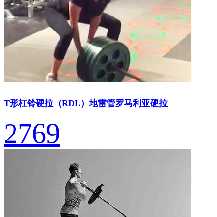
T形杠铃硬拉（RDL）地雷管罗马利亚硬拉
2769