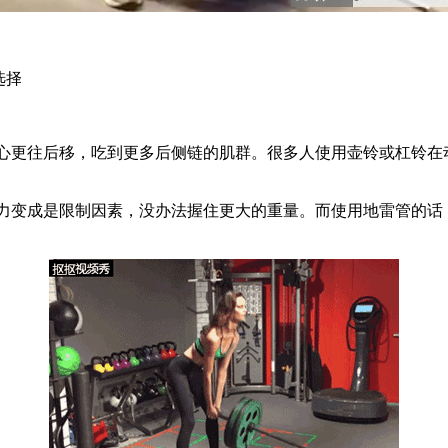
选择
心更往后移，吃到更多后侧链的肌群。很多人使用壶铃或杠铃在
力变成是限制因素，没办法握住更大的重量。而使用地雷管的话