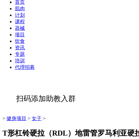
首页
肌肉
计划
课程
器械
项目
饮食
资讯
专题
培训
代理招募
扫码添加助教入群
>
健身项目
>
女子
>
T形杠铃硬拉（RDL）地雷管罗马利亚硬