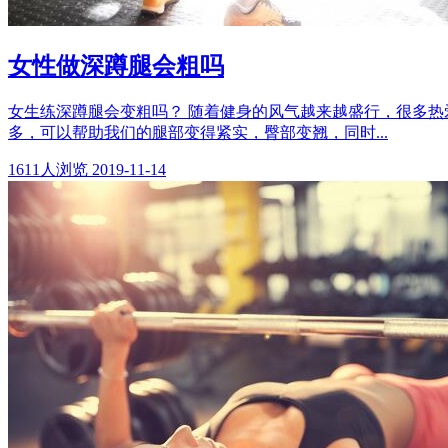
女性做深蹲腿会粗吗
女生练深蹲腿会变粗吗？ 随着健身的风气越来越盛行，很多热
多，可以帮助我们的腿部变得紧实，臀部变翘，同时...
1611
人浏览
2019-11-14