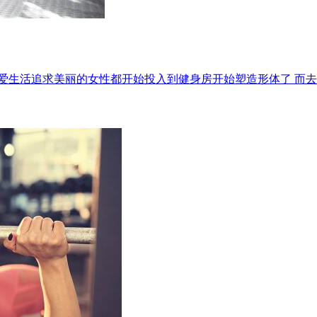
爱生活追求美丽的女性都开始投入到健身房开始塑造形体了 而