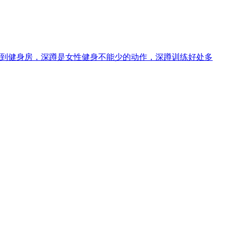
去到健身房，深蹲是女性健身不能少的动作，深蹲训练好处多