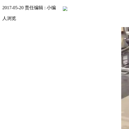
2017-05-20
责任编辑 : 小编
人浏览