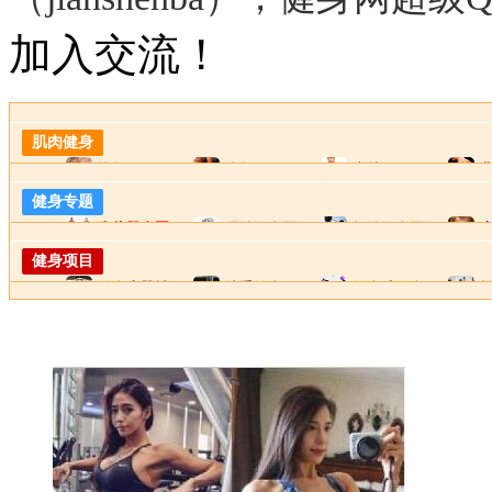
加入交流！
肌肉健身
胸肌
腹肌
上肢
健身专题
人体肌肉图
哑铃健身图解
杠铃健身图解
健身项目
健身房器械
徒手健身
健身球健身
解