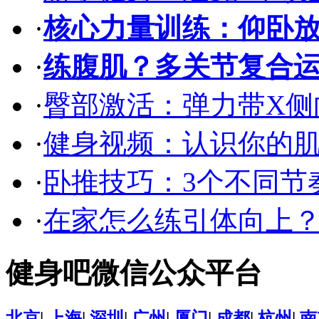
·
核心力量训练：仰卧
·
练腹肌？多关节复合
·
臀部激活：弹力带X侧向
·
健身视频：认识你的
·
卧推技巧：3个不同节
·
在家怎么练引体向上
健身吧微信公众平台
北京
|
上海
|
深圳
|
广州
|
厦门
|
成都
|
杭州
|
南