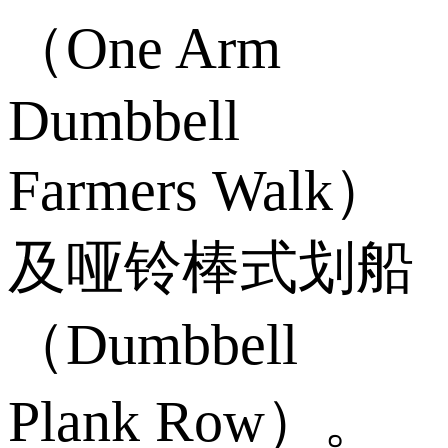
（One Arm
Dumbbell
Farmers Walk）
及哑铃棒式划船
（Dumbbell
Plank Row）。