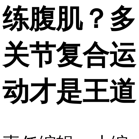
练腹肌？多
关节复合运
动才是王道