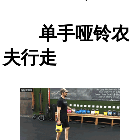
单手哑铃农
夫行走