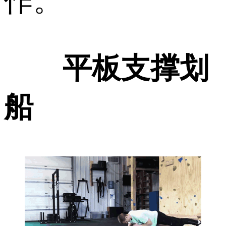
作。
平板支撑划
船