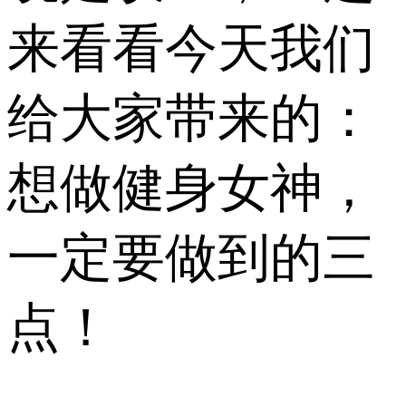
来看看今天我们
给大家带来的：
想做健身女神，
一定要做到的三
点！