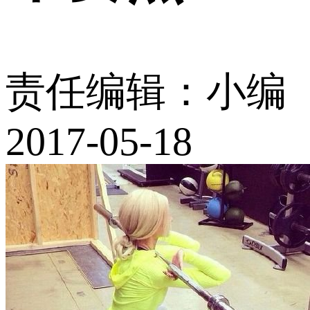
责任编辑：小编
2017-05-18