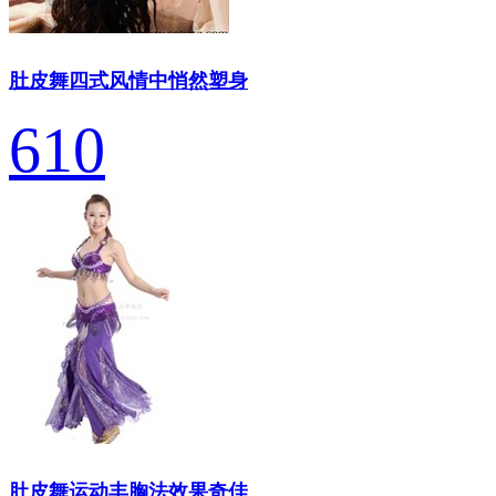
肚皮舞四式风情中悄然塑身
610
肚皮舞运动丰胸法效果奇佳