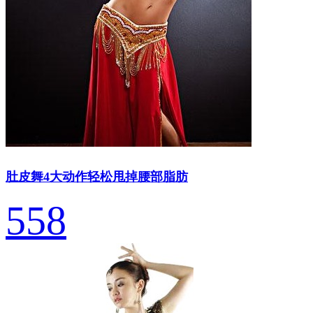
肚皮舞4大动作轻松甩掉腰部脂肪
558