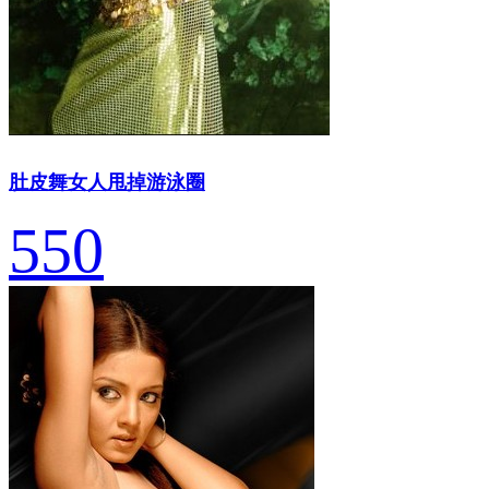
肚皮舞女人甩掉游泳圈
550