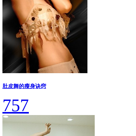
肚皮舞的瘦身诀窍
757