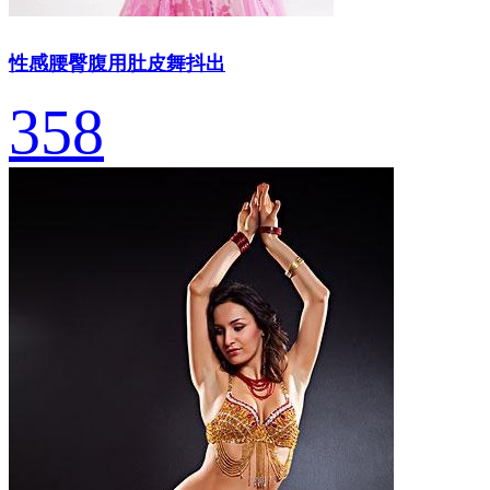
性感腰臀腹用肚皮舞抖出
358