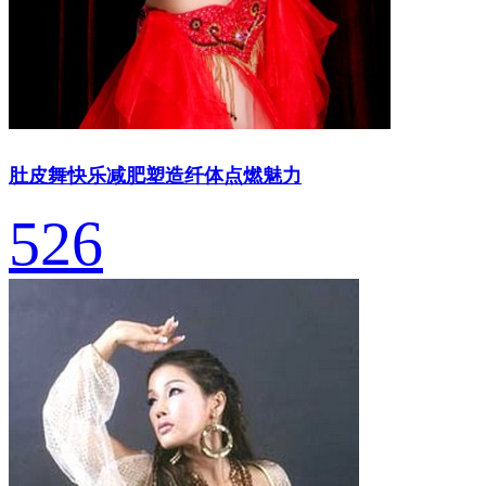
肚皮舞快乐减肥塑造纤体点燃魅力
526