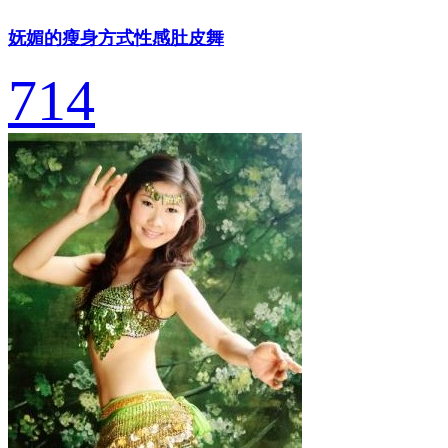
妩媚的瘦身方式性感肚皮舞
714