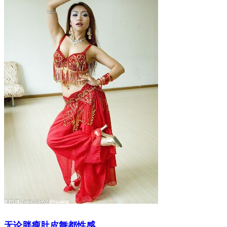
无论胖瘦肚皮舞都性感