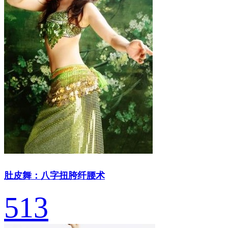
肚皮舞：八字扭胯纤腰术
513