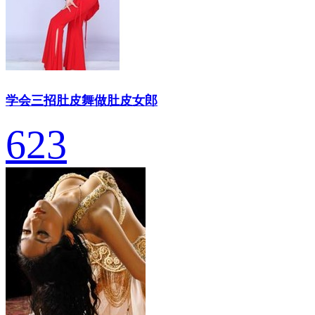
学会三招肚皮舞做肚皮女郎
623