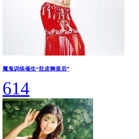
魔鬼训练催生“肚皮舞皇后”
614