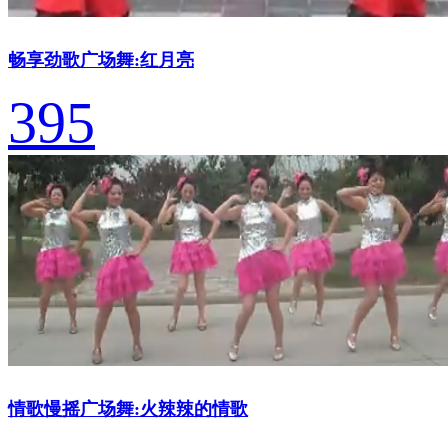
畅享劲歌广场舞:红月亮
395
情歌慢摇广场舞:火辣辣的情歌