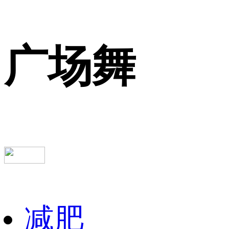
广场舞
减肥