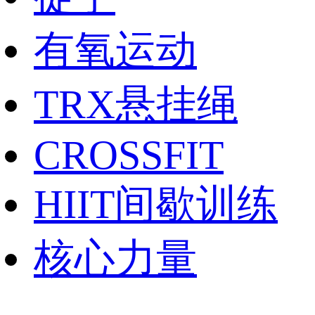
有氧运动
TRX悬挂绳
CROSSFIT
HIIT间歇训练
核心力量