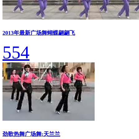
2013年最新广场舞蝴蝶翩翩飞
554
劲歌热舞广场舞:天兰兰