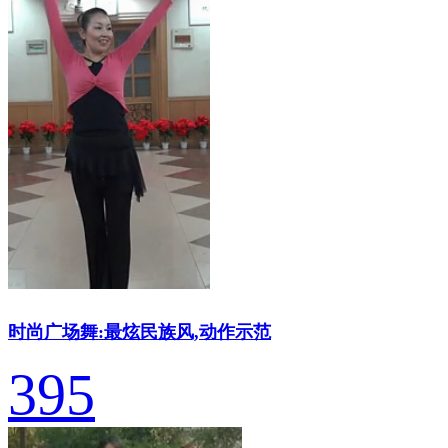
时尚广场舞:最炫民族风,动作示范
395