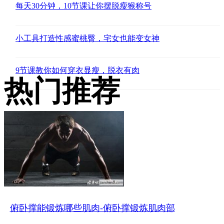
每天30分钟，10节课让你摆脱瘦猴称号
小工具打造性感蜜桃臀，宅女也能变女神
9节课教你如何穿衣显瘦，脱衣有肉
热门推荐
俯卧撑能锻炼哪些肌肉-俯卧撑锻炼肌肉部