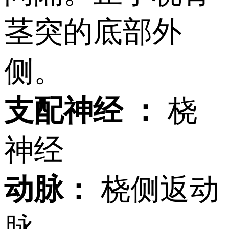
茎突的底部外
侧。
支配神经 ：
桡
神经
动脉：
桡侧返动
脉