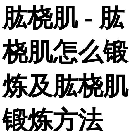
肱桡肌 - 肱
桡肌怎么锻
炼及肱桡肌
锻炼方法