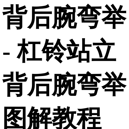
背后腕弯举
- 杠铃站立
背后腕弯举
图解教程