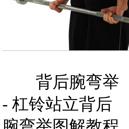
背后腕弯举
- 杠铃站立背后
腕弯举图解教程