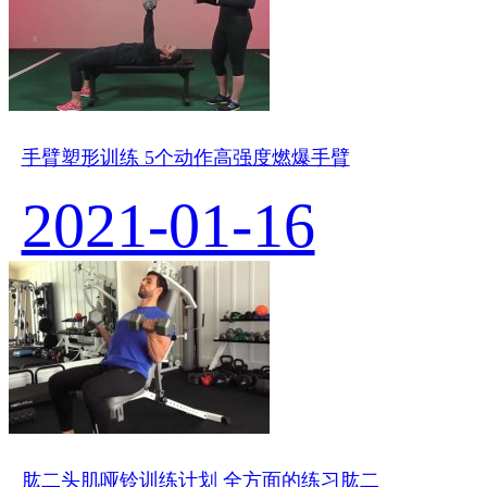
手臂塑形训练 5个动作高强度燃爆手臂
2021-01-16
肱二头肌哑铃训练计划 全方面的练习肱二