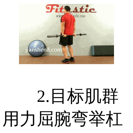
2.目标肌群
用力屈腕弯举杠