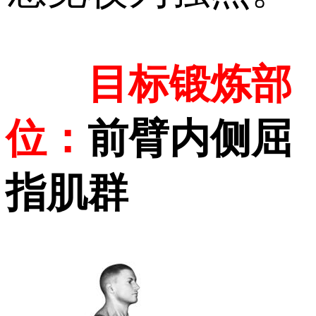
目标锻炼部
位：
前臂内侧屈
指肌群