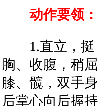
动作要领：
1.直立，挺
胸、收腹，稍屈
膝、髋，双手身
后掌心向后握持