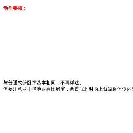
动作要领：
与普通式俯卧撑基本相同，不再详述。
但要注意两手撑地距离比肩窄，两臂屈肘时两上臂靠近体侧内