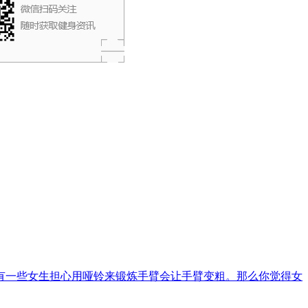
有一些女生担心用哑铃来锻炼手臂会让手臂变粗。那么你觉得女