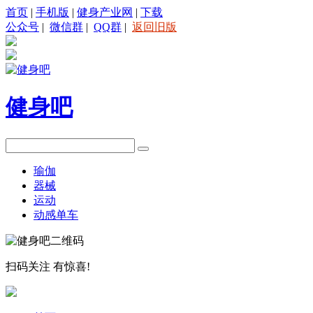
首页
|
手机版
|
健身产业网
|
下载
公众号
|
微信群
|
QQ群
|
返回旧版
健身吧
瑜伽
器械
运动
动感单车
扫码关注
有惊喜!