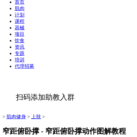
首页
肌肉
计划
课程
器械
项目
饮食
资讯
专题
培训
代理招募
扫码添加助教入群
>
肌肉健身
>
上肢
>
窄距俯卧撑 - 窄距俯卧撑动作图解教程