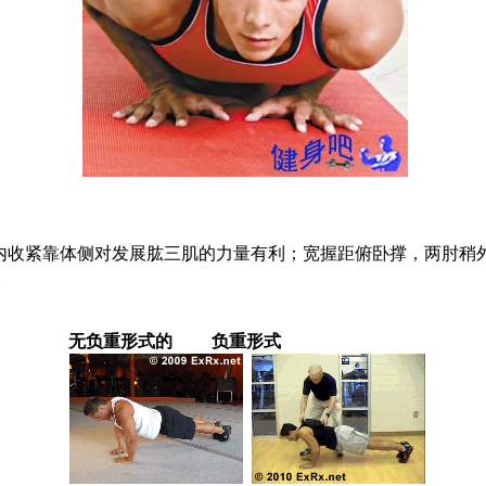
肘内收紧靠体侧对发展肱三肌的力量有利；宽握距俯卧撑，两肘稍
。
无负重形式的 负重形式