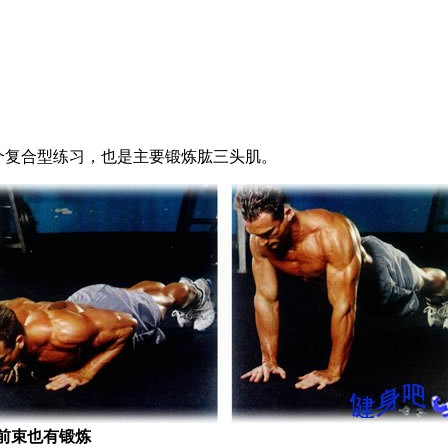
个复合型练习，也是主要锻炼肱三头肌。
前束也有锻炼