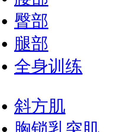
臀部
腿部
全身训练
斜方肌
胸锁乳突肌