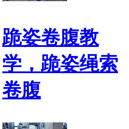
跪姿卷腹教
学，跪姿绳索
卷腹