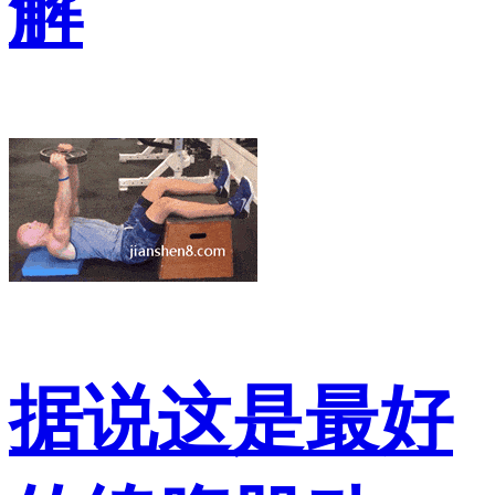
解
据说这是最好