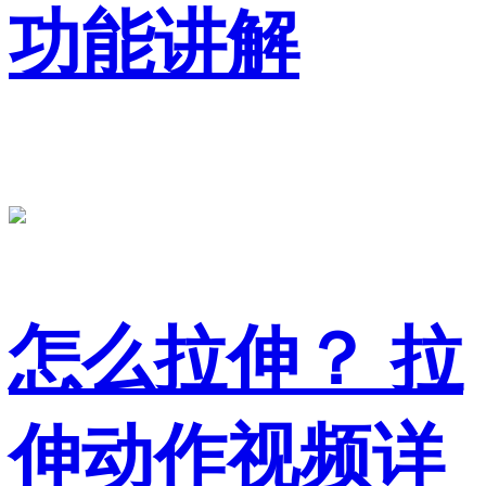
功能讲解
怎么拉伸？ 拉
伸动作视频详