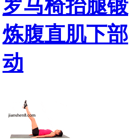
罗马椅抬腿锻
炼腹直肌下部
动