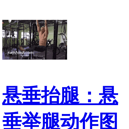
悬垂抬腿：悬
垂举腿动作图