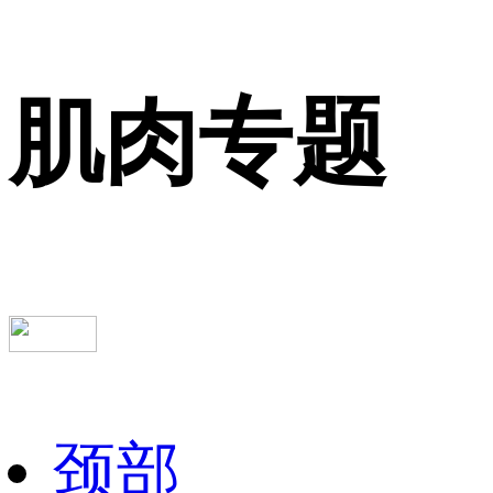
肌肉专题
颈部