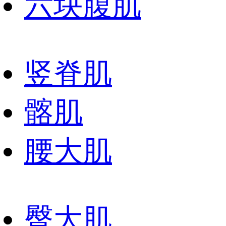
六块腹肌
竖脊肌
髂肌
腰大肌
臀大肌