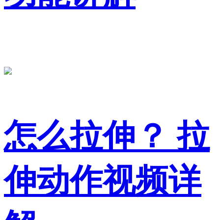
怎么拉伸？ 拉
伸动作视频详