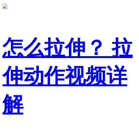
怎么拉伸？ 拉
伸动作视频详
解