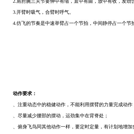
2.肩肘腕三关节要伸中有缩，直中有曲，放中有收，发劲
3.开臂时吸气，合臂时呼气。
4.仿飞的节奏是中速举臂占一个节拍，中间静停占一个节
动作要求：
、注重动态中的稳健动作，不能利用摆臂的力量完成动作
、尽量减少腰部的摆动，运劲集中在背脊处；
、俯身飞鸟同其他动作一样，要定时定量，有计划地增加