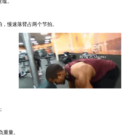
含蕴。
拍，慢速落臂占两个节拍。
；
负重量。