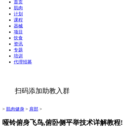
首页
肌肉
计划
课程
器械
项目
饮食
资讯
专题
培训
代理招募
扫码添加助教入群
>
肌肉健身
>
肩部
>
哑铃俯身飞鸟,俯卧侧平举技术详解教程!