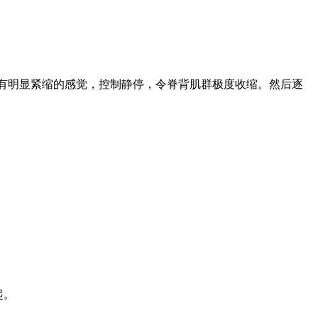
有明显紧缩的感觉，控制静停，令脊背肌群极度收缩。然后逐
起。