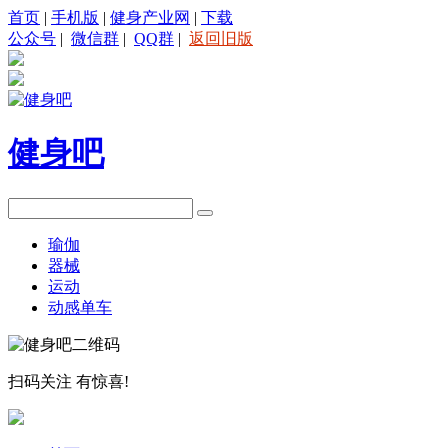
首页
|
手机版
|
健身产业网
|
下载
公众号
|
微信群
|
QQ群
|
返回旧版
健身吧
瑜伽
器械
运动
动感单车
扫码关注
有惊喜!