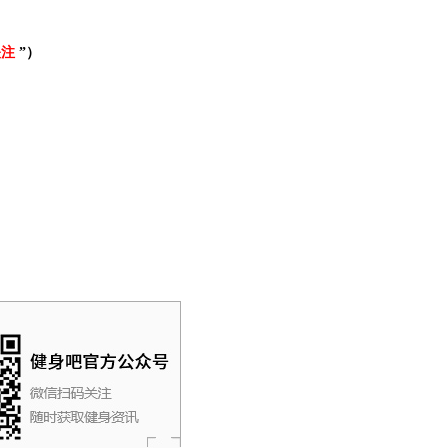
关注
”）