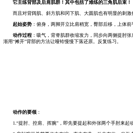
它主练背部及后肩肌群！其中包括了难练的三角肌后束！
而且对背阔肌、斜方肌和冈下肌、大圆肌也有明显的刺激
起始姿势
：俯身，两脚开立比肩稍宽，臀部后移，上体前
动作过程
：吸气，背脊肌群收缩发力，同步向两侧提肘张
渐用“摊开”背部的方法让哑铃慢慢下落还原。反复练习。
动作的要领
：
1.“提肘、控肩、挥腕”，即先要提起和外张两个手肘来起