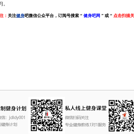
习。
注：
关注
健身
吧微信公众平台，订阅号搜索 “
健身吧网
” 或 “
点击扫描