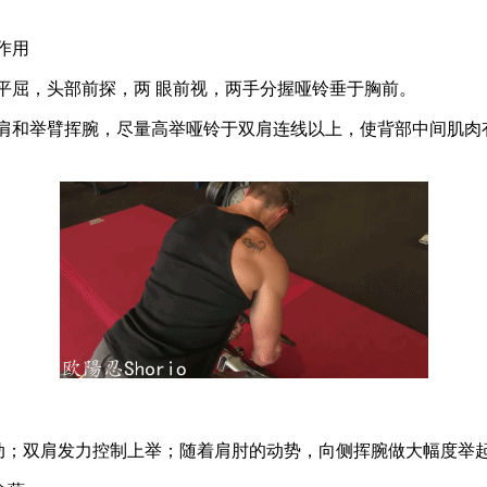
作用
平屈，头部前探，两 眼前视，两手分握哑铃垂于胸前。
肩和举臂挥腕，尽量高举哑铃于双肩连线以上，使背部中间肌肉
动；双肩发力控制上举；随着肩肘的动势，向侧挥腕做大幅度举