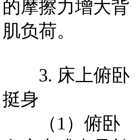
的摩擦力增大背
肌负荷。
3. 床上俯卧
挺身
（1）俯卧