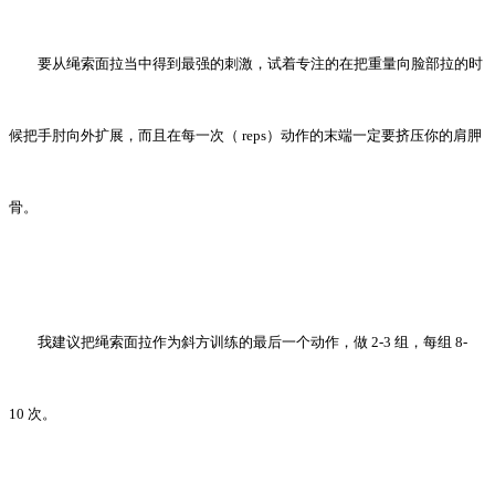
要从绳索面拉当中得到最强的刺激，试着专注的在把重量向脸部拉的时
候把手肘向外扩展，而且在每一次（ reps）动作的末端一定要挤压你的肩胛
骨。
我建议把绳索面拉作为斜方训练的最后一个动作，做 2-3 组，每组 8-
10 次。