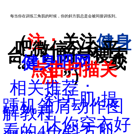
每当你在训练三角肌的时候，你的斜方肌总是会被间接训练到。
（
注：
关注
健身
吧微信公众平
台，订阅号搜索
“
健身吧网
” 或
“
点击扫描关
注
”）
相关推荐：
斜方肌:提
踵机耸肩动作图
解教程
让你穿衣好
看的4个斜方肌