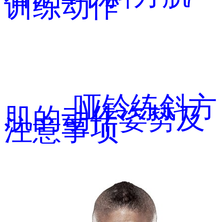
训练动作
哑铃练斜方
肌的动作姿势及
注意事项