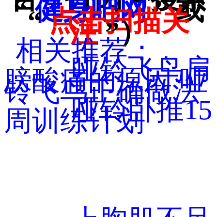
“
健身吧网
” 或
“
点击扫描关
注
”）
相关推荐：
哑铃飞鸟肩
膀酸痛的原因 哑
铃飞鸟正确做法
哑铃卧推15
周训练计划