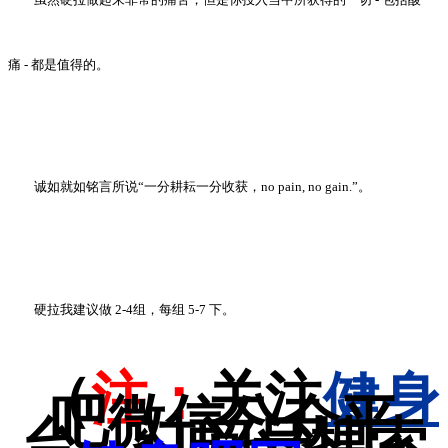
痛 - 都是值得的。
诚如就如铭言所说
“
一分耕耘一分收获，no pain, no gain.
”
。
硬拉我建议做 2-4组，每组 5-7 下。
（
注：
关注
健身
吧微信公众平
台，订阅号搜索