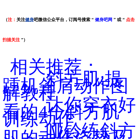
（
注：
关注
健身
吧微信公众平台，订阅号搜索 “
健身吧网
” 或 “
点击
扫描关注
”）
相关推荐：
斜方肌:提
踵机耸肩动作图
解教程
让你穿衣好
看的4个斜方肌
训练动作
哑铃练斜方
肌的动作姿势及