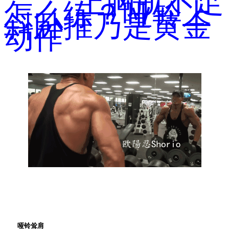
上胸肌不足
怎么练？哑铃上
斜卧推乃是黄金
动作
哑铃耸肩