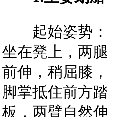
起始姿势：
坐在凳上，两腿
前伸，稍屈膝，
脚掌抵住前方踏
板，两臂自然伸