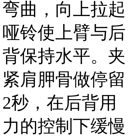
弯曲，向上拉起
哑铃使上臂与后
背保持水平。夹
紧肩胛骨做停留
2秒，在后背用
力的控制下缓慢