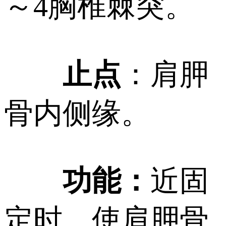
～4胸椎棘突。
止点
：肩胛
骨内侧缘。
功能：
近固
定时，使肩胛骨