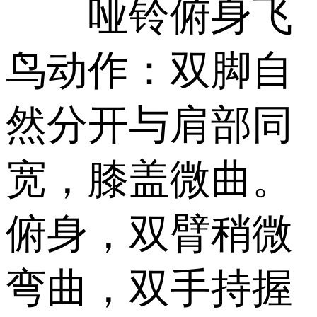
哑铃俯身飞
鸟动作：双脚自
然分开与肩部同
宽，膝盖微曲。
俯身，双臂稍微
弯曲，双手持握