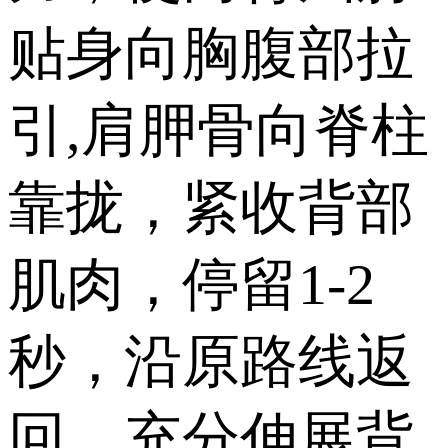
贴身向胸腹部拉
引,肩胛骨向脊柱
靠拢，紧收背部
肌肉，停留1-2
秒，沿原路线返
回，充分伸展背