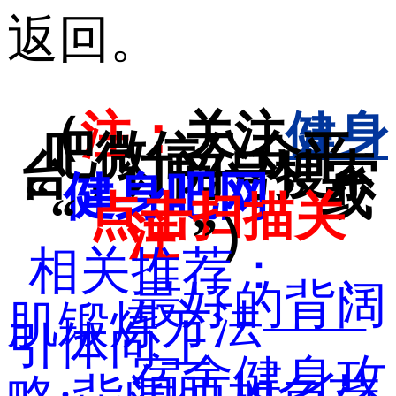
返回。
（
注：
关注
健身
吧微信公众平
台，订阅号搜索
“
健身吧网
” 或
“
点击扫描关
注
”）
相关推荐：
最好的背阔
肌锻炼方法——
引体向上
宿舍健身攻