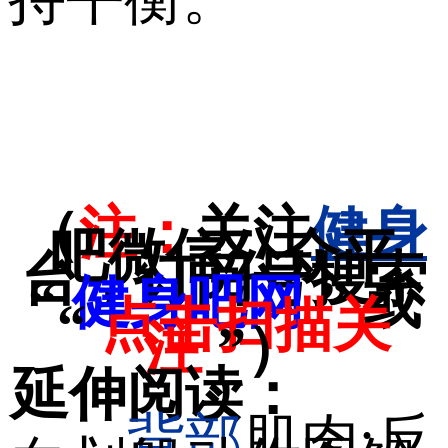
（
注：
关注
健身
吧微信公众平
台，订阅号搜索
“
健身吧网
” 或
“
点击扫描关
注
”）
延伸阅读：
背部
肌肉:反