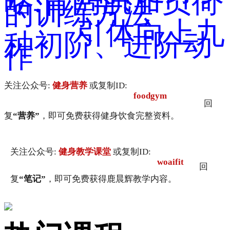
略:背阔肌加负荷
的训练方法
引体向上九
种初阶、进阶动
作
关注公众号:
健身营养
或复制ID:
foodgym
回
复
“营养”
，即可免费获得健身饮食完整资料。
关注公众号:
健身教学课堂
或复制ID:
woaifit
回
复
“笔记”
，即可免费获得鹿晨辉教学内容。