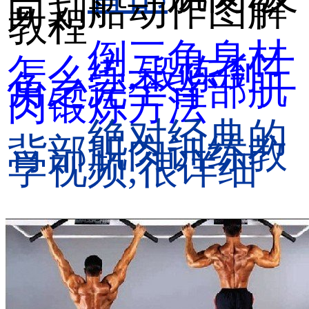
向划船动作图解
教程
倒三角身材
怎么练,锻炼倒三
角之完全背部肌
肉锻炼方法
绝对经典的
背部肌肉训练教
学视频,很详细