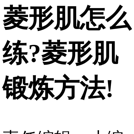
菱形肌怎么
练?菱形肌
锻炼方法!