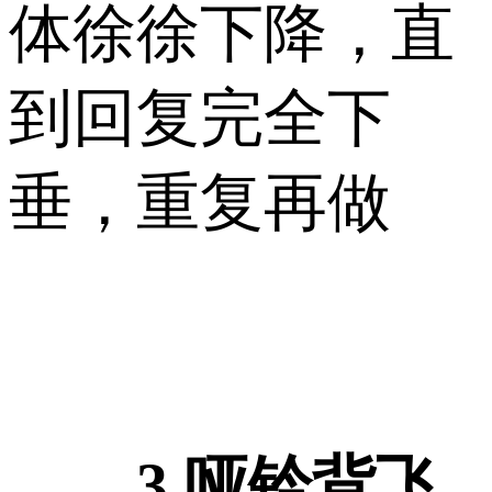
体徐徐下降，直
到回复完全下
垂，重复再做
3.哑铃背飞