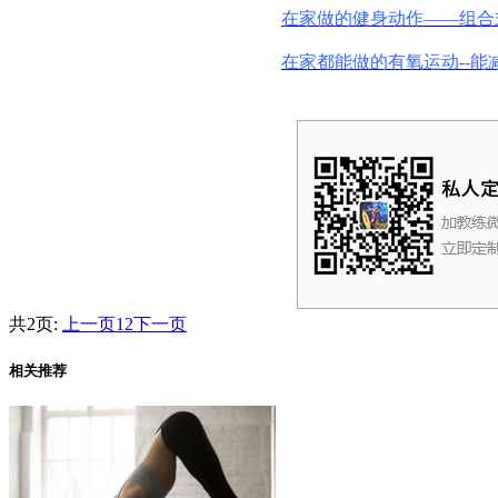
在家做的健身动作——组合
在家都能做的有氧运动--能
共2页:
上一页
1
2
下一页
相关推荐