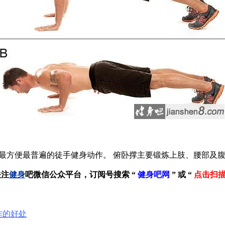
方便最普遍的徒手健身动作。 俯卧撑主要锻炼上肢、腰部及腹
关注
健身
吧微信公众平台，订阅号搜索 “
健身吧网
” 或 “
点击扫
作的好处