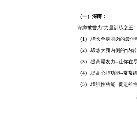
（一）深蹲：
深蹲被誉为“力量训练之王”
（1）.
增长全身肌肉的最佳
（2）.
锻炼大腿内侧的“内转
（3）.
提高爆发力--让你
（4）.
提高心肺功能--常常
（5）.
增强性功能--促进