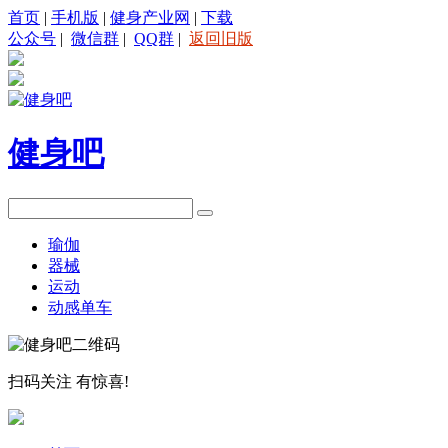
首页
|
手机版
|
健身产业网
|
下载
公众号
|
微信群
|
QQ群
|
返回旧版
健身吧
瑜伽
器械
运动
动感单车
扫码关注
有惊喜!