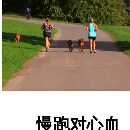
慢跑对心血