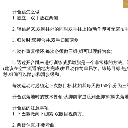
开合跳怎么做
1. 挺立、双手放在两侧
2. 轻跳起来,双脚往外的同时双手往上拍(动作即可无需拍手
3. 归位时:双脚合并,双手归回两侧
4. 动作重复循环,每次必须做三组(组可以理解为套)
5. 透过开合跳来进行训练减肥燃脂是一个非常棒的方法。国
(建议在空气流通的地方完成)并且动作简单易学。锻炼目标:热身
秒,组间可以踏步和滑步缓和。
每次运动时必须定下次数目标,比如我每天做150个,分为三组,
开合跳落地时的技术要领:从脚前掌过渡到全脚掌(脚尖落地
开合跳的注意事项
1. 下巴微微向下绷紧,双眼目视前方。
2. 两臂伸直,不要弯曲。