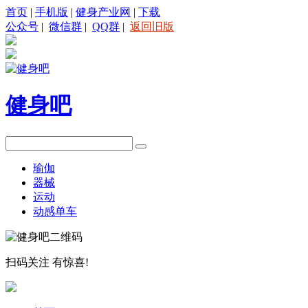
首页
|
手机版
|
健身产业网
|
下载
公众号
|
微信群
|
QQ群
|
返回旧版
健身吧
瑜伽
器械
运动
动感单车
扫码关注
有惊喜!