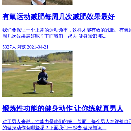
有氧运动减肥每周几次减肥效果最好
我们要保证一个正常的运动频率，这样才能有效的减肥。有氧
周几次效果最好呢？下面我们一起去 健身知识 那...
5327
人浏览
2021-04-21
锻炼性功能的健身动作 让你练就真男人
对于男人来说，性能力是他们的第二脸面，每个男人在评价自
的健身动作有哪些呢？下面我们一起去 健身知识 ...