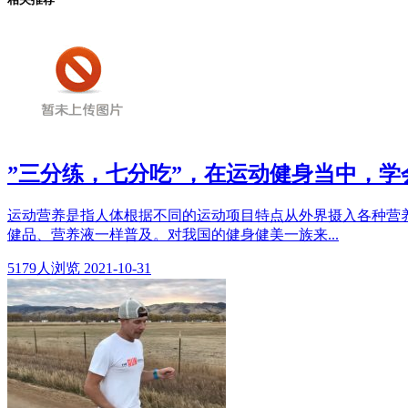
”三分练，七分吃”，在运动健身当中，学
运动营养是指人体根据不同的运动项目特点从外界摄入各种营养
健品、营养液一样普及。对我国的健身健美一族来...
5179
人浏览
2021-10-31