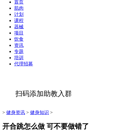
首页
肌肉
计划
课程
器械
项目
饮食
资讯
专题
培训
代理招募
扫码添加助教入群
>
健身资讯
>
健身知识
>
开合跳怎么做 可不要做错了