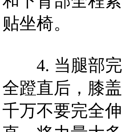
和下背部全程紧
贴坐椅。
4. 当腿部完
全蹬直后，膝盖
千万不要完全伸