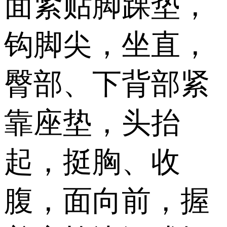
面紧贴脚踝垫，
钩脚尖，坐直，
臀部、下背部紧
靠座垫，头抬
起，挺胸、收
腹，面向前，握