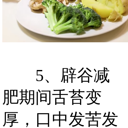
5、辟谷减
肥期间舌苔变
厚，口中发苦发