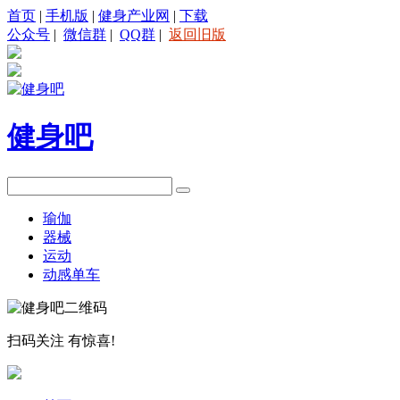
首页
|
手机版
|
健身产业网
|
下载
公众号
|
微信群
|
QQ群
|
返回旧版
健身吧
瑜伽
器械
运动
动感单车
扫码关注
有惊喜!