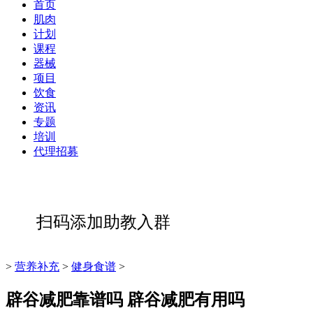
首页
肌肉
计划
课程
器械
项目
饮食
资讯
专题
培训
代理招募
扫码添加助教入群
>
营养补充
>
健身食谱
>
辟谷减肥靠谱吗 辟谷减肥有用吗