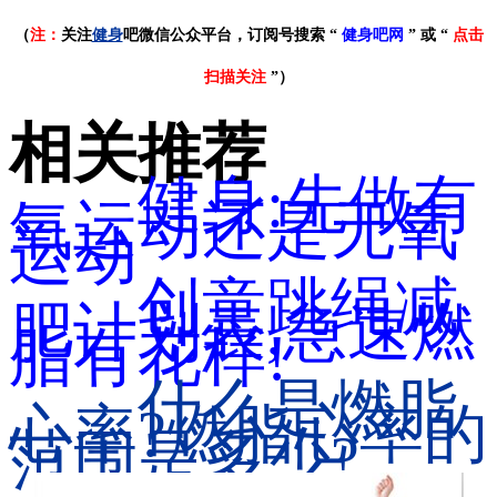
（
注：
关注
健身
吧微信公众平台，订阅号搜索 “
健身吧网
” 或 “
点击
扫描关注
”）
相关推荐
健身:先做有
氧运动还是无氧
运动
创意跳绳减
肥计划表,急速燃
脂有花样!
什么是燃脂
心率?燃脂心率的
范围是多少?