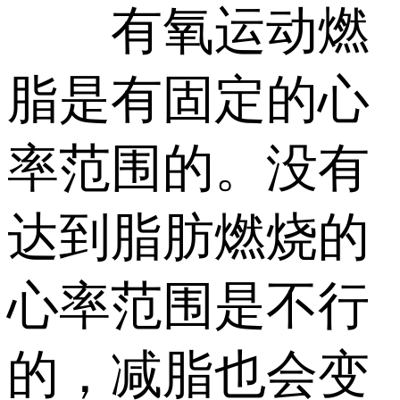
有氧运动燃
脂是有固定的心
率范围的。没有
达到脂肪燃烧的
心率范围是不行
的，减脂也会变