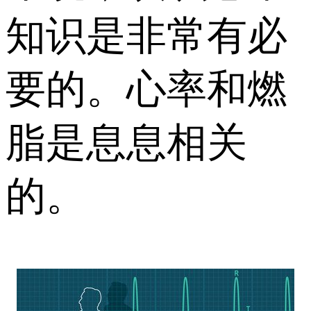
知识是非常有必
要的。心率和燃
脂是息息相关
的。