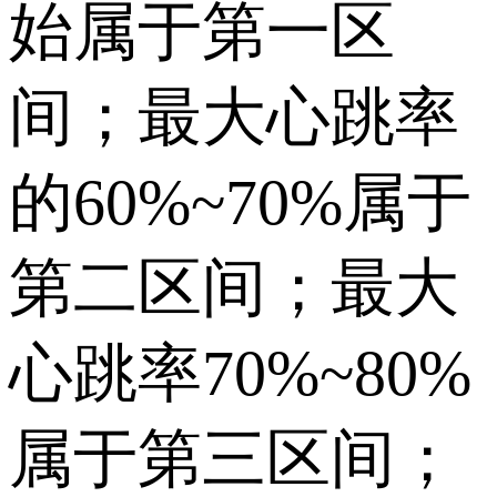
始属于第一区
间；最大心跳率
的60%~70%属于
第二区间；最大
心跳率70%~80%
属于第三区间；