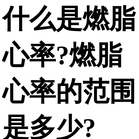
什么是燃脂
心率?燃脂
心率的范围
是多少?