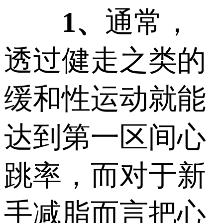
1、
通常，
透过健走之类的
缓和性运动就能
达到第一区间心
跳率，而对于新
手减脂而言把心