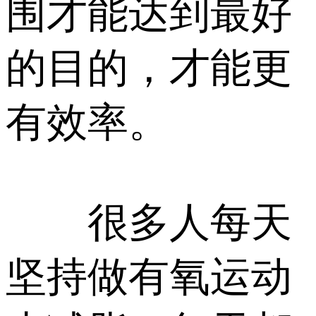
围才能达到最好
的目的，才能更
有效率。
很多人每天
坚持做有氧运动