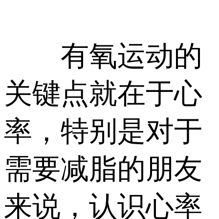
有氧运动的
关键点就在于心
率，特别是对于
需要减脂的朋友
来说，认识心率