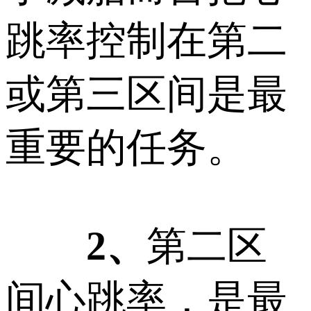
跳率控制在第二
或第三区间是最
重要的任务。
2、
第二区
间心跳率，是最