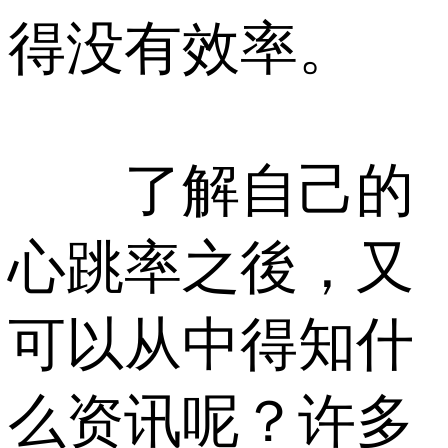
得没有效率。
了解自己的
心跳率之後，又
可以从中得知什
么资讯呢？许多