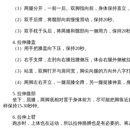
（1）两腿分开，一前一后。双脚指向前，身体保持直立，用
（2）双手后撑，将髋部向前慢慢滑动，保持20秒。
（3）双手枕于头后，将两膝和髋部向一侧用力，保持20
4. 拉伸膝盖
（1）用手把膝盖向下压，保持20秒。
（2）右手支撑，左肘向右膝扭腰侧压，体会右腿外侧被拉伸
（3）站直，双脚打开与肩同宽，脚尖向腿的方向外八字打
（4）两脚左右开立，一腿屈膝全蹲，另一腿挺膝伸直，身
5. 拉伸腹部
坐下，屈膝，两脚底相对置于身体前方，尽可能把脚靠近腹股
样保持15-30秒钟。
6. 拉伸上臂
跑步时，上体也在运动，所以拉伸胳膊也是有必要的。将左臂