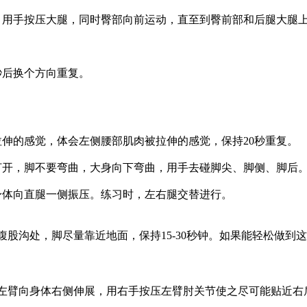
手按压大腿，同时臀部向前运动，直至到臀前部和后腿大腿上方感
秒后换个方向重复。
的感觉，体会左侧腰部肌肉被拉伸的感觉，保持20秒重复。
开，脚不要弯曲，大身向下弯曲，用手去碰脚尖、脚侧、脚后
体向直腿一侧振压。练习时，左右腿交替进行。
沟处，脚尽量靠近地面，保持15-30秒钟。如果能轻松做到
向身体右侧伸展，用右手按压左臂肘关节使之尽可能贴近右肩，