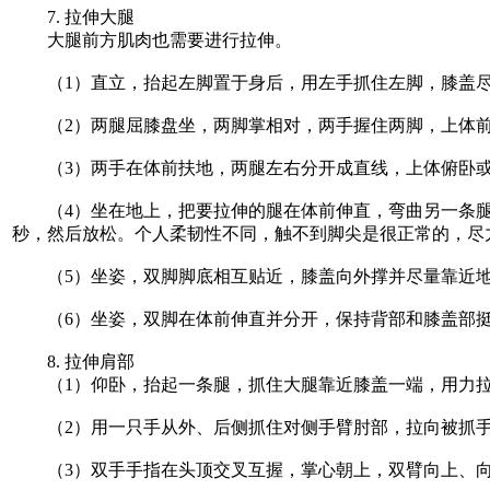
7. 拉伸大腿
大腿前方肌肉也需要进行拉伸。
（1）直立，抬起左脚置于身后，用左手抓住左脚，膝盖尽量
（2）两腿屈膝盘坐，两脚掌相对，两手握住两脚，上体
（3）两手在体前扶地，两腿左右分开成直线，上体俯卧
（4）坐在地上，把要拉伸的腿在体前伸直，弯曲另一条腿，
秒，然后放松。个人柔韧性不同，触不到脚尖是很正常的，尽
（5）坐姿，双脚脚底相互贴近，膝盖向外撑并尽量靠近地面
（6）坐姿，双脚在体前伸直并分开，保持背部和膝盖部挺
8. 拉伸肩部
（1）仰卧，抬起一条腿，抓住大腿靠近膝盖一端，用力拉向
（2）用一只手从外、后侧抓住对侧手臂肘部，拉向被抓手臂
（3）双手手指在头顶交叉互握，掌心朝上，双臂向上、向