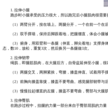
1. 拉伸小腿
跑步时小腿承受的压力很大，所以跑完后小腿肌肉很需要
（1）两臂分开，按在墙上。两腿分开，一个在前一个在后，
（2）双手撑墙，保持后脚跟着地，把腿绷直，体会小腿被
（3）俯身，用双臂和一条腿（伸直，脚尖着地）支撑身体
态，数10，放松，重复3次，然后换另一条腿做3次。
2. 拉伸韧带
绳肌，即腿筋肌肉，在大腿后方，自骨盆延伸至小腿，很容
（1）两腿交叉，两脚紧挨，弯腰，膝盖伸直。试着用手摸脚或
（2）前胸向膝盖靠拢，膝盖不要弯曲。感觉腿部韧带与后背
（3）慢慢拉起绷直的左腿，膝盖不要弯曲，臀部与大腿肌
3. 拉伸臀肌
在跑步过程中，抬腿的力量一部分来自于臀部屈肌的力量，