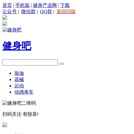
首页
|
手机版
|
健身产业网
|
下载
公众号
|
微信群
|
QQ群
|
返回旧版
健身吧
瑜伽
器械
运动
动感单车
扫码关注
有惊喜!