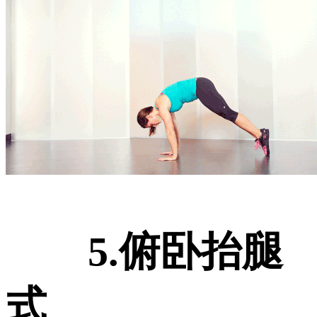
5.俯卧抬腿
式