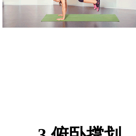
3.俯卧撑划