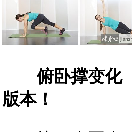
俯卧撑变化
版本！