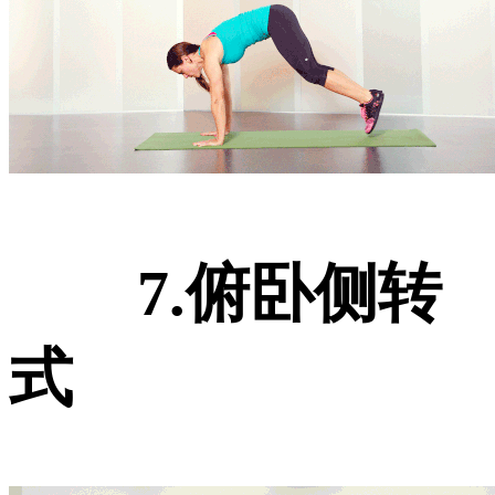
7.俯卧侧转
式