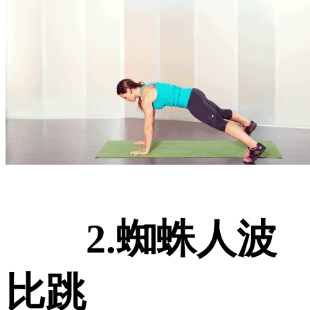
2.蜘蛛人波
比跳