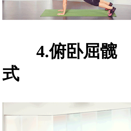
4.俯卧屈髋
式