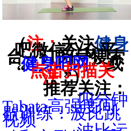
（
注：
关注
健身
吧微信公众平
台，订阅号搜索
“
健身吧网
” 或
“
点击扫描关
注
”）
推荐关注：
四分钟
Tabata高强度间
歇训练：波比跳
视频
波比运