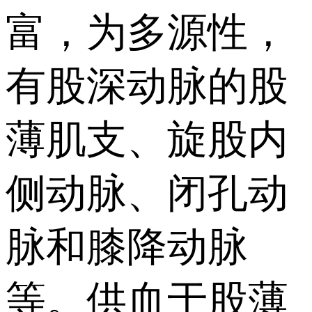
富，为多源性，
有股深动脉的股
薄肌支、旋股内
侧动脉、闭孔动
脉和膝降动脉
等。供血于股薄