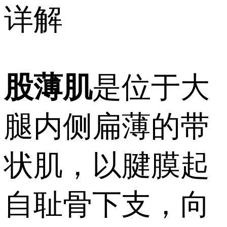
详解
股薄肌
是位于大
腿内侧扁薄的带
状肌，以腱膜起
自耻骨下支，向