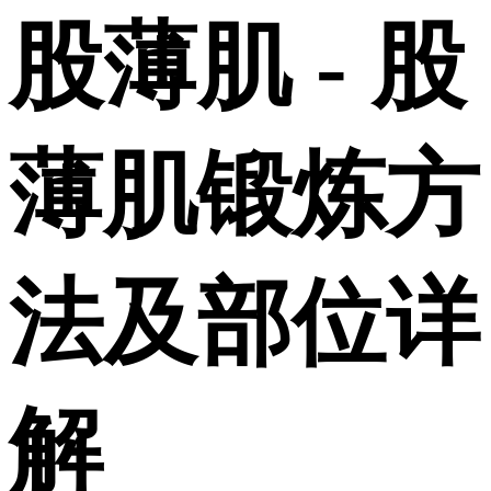
股薄肌 - 股
薄肌锻炼方
法及部位详
解