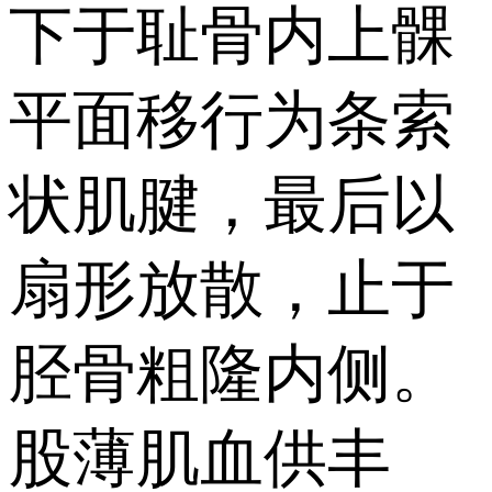
下于耻骨内上髁
平面移行为条索
状肌腱，最后以
扇形放散，止于
胫骨粗隆内侧。
股薄肌血供丰