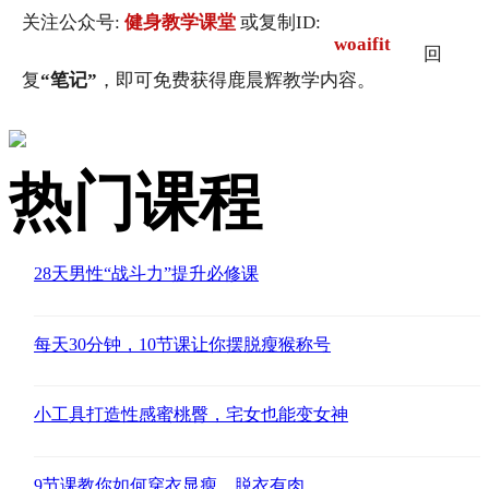
关注公众号:
健身教学课堂
或复制ID:
woaifit
回
复
“笔记”
，即可免费获得鹿晨辉教学内容。
热门课程
28天男性“战斗力”提升必修课
每天30分钟，10节课让你摆脱瘦猴称号
小工具打造性感蜜桃臀，宅女也能变女神
9节课教你如何穿衣显瘦，脱衣有肉