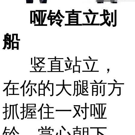
哑铃直立划
船
竖直站立，
在你的大腿前方
抓握住一对哑
铃，掌心朝下。