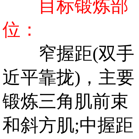
目标锻炼部
位：
窄握距(双手
近平靠拢)，主要
锻炼三角肌前束
和斜方肌;中握距