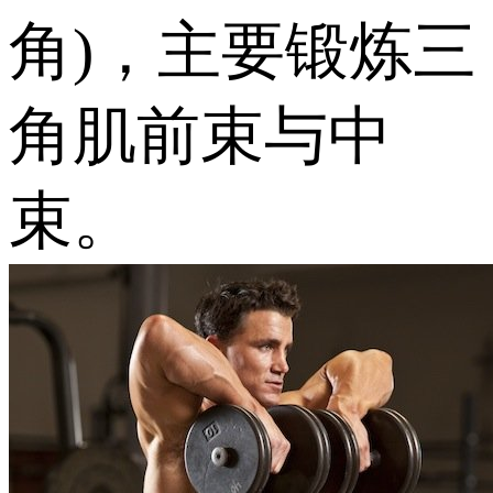
角)，主要锻炼三
角肌前束与中
束。