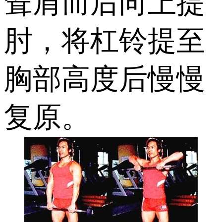
耸肩而后向上提
肘，将杠铃提至
胸部高度后慢慢
复原。