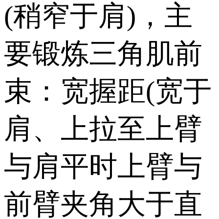
(稍窄于肩)，主
要锻炼三角肌前
束：宽握距(宽于
肩、上拉至上臂
与肩平时上臂与
前臂夹角大于直