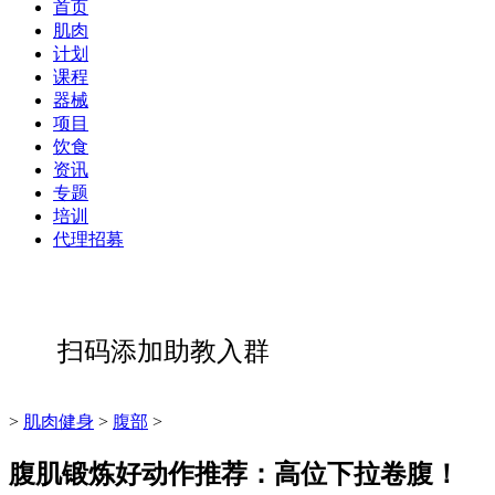
首页
肌肉
计划
课程
器械
项目
饮食
资讯
专题
培训
代理招募
扫码添加助教入群
>
肌肉健身
>
腹部
>
腹肌锻炼好动作推荐：高位下拉卷腹！