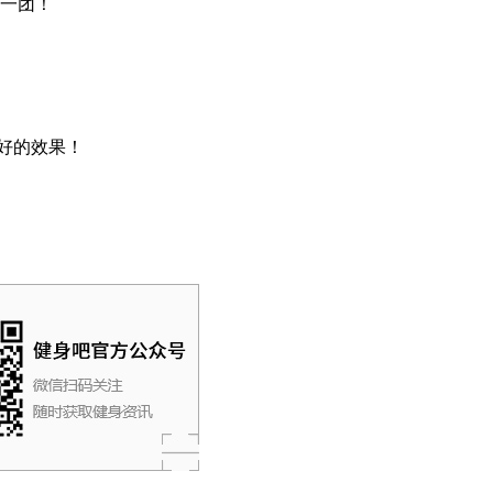
一团！
好的效果！