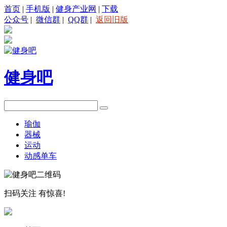
首页
|
手机版
|
健身产业网
|
下载
公众号
|
微信群
|
QQ群
|
返回旧版
健身吧
瑜伽
器械
运动
动感单车
扫码关注
有惊喜!