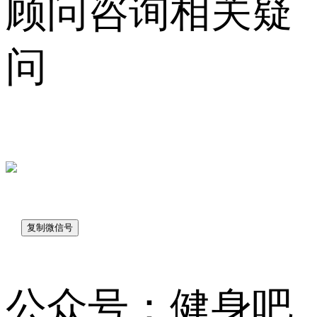
顾问咨询相关疑
问
sk7048
公众号：健身吧