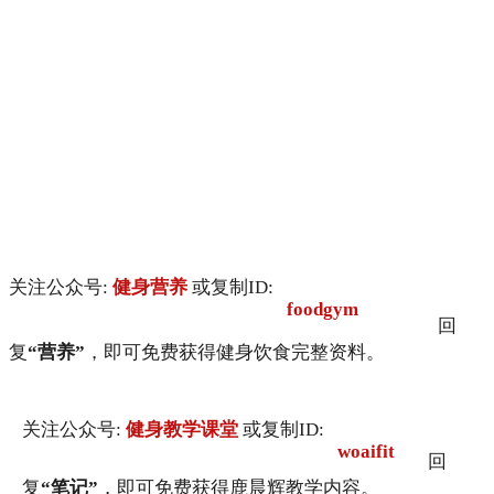
关注公众号:
健身营养
或复制ID:
foodgym
回
复
“营养”
，即可免费获得健身饮食完整资料。
关注公众号:
健身教学课堂
或复制ID:
woaifit
回
复
“笔记”
，即可免费获得鹿晨辉教学内容。