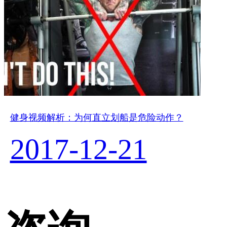
健身视频解析：为何直立划船是危险动作？
2017-12-21