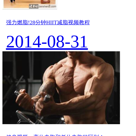
强力燃脂!28分钟HIIT减脂视频教程
2014-08-31