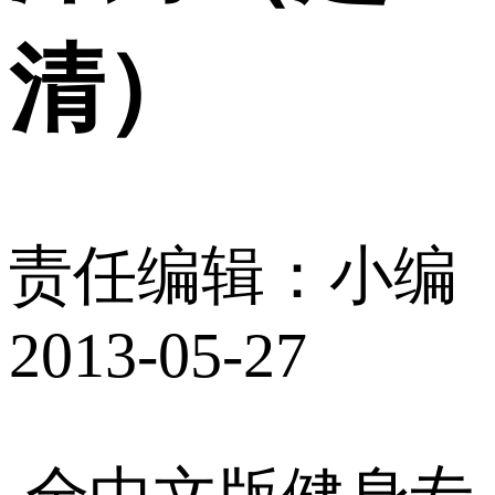
清）
责任编辑：小编
2013-05-27