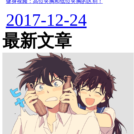
健身视频：高位夹胸和低位夹胸的区别！
2017-12-24
最新文章