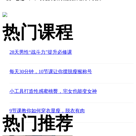
热门课程
28天男性“战斗力”提升必修课
每天30分钟，10节课让你摆脱瘦猴称号
小工具打造性感蜜桃臀，宅女也能变女神
9节课教你如何穿衣显瘦，脱衣有肉
热门推荐