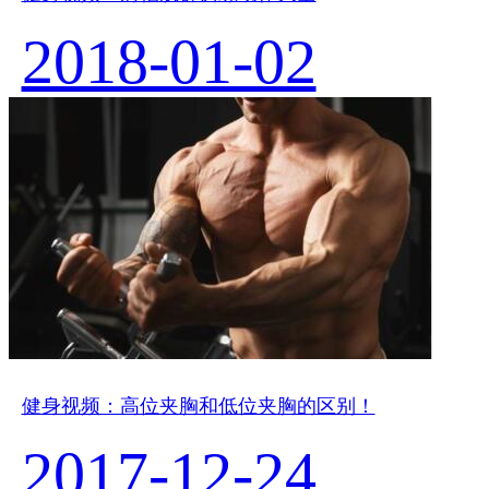
2018-01-02
健身视频：高位夹胸和低位夹胸的区别！
2017-12-24