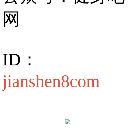
网
ID：
jianshen8com