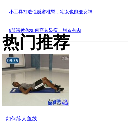
小工具打造性感蜜桃臀，宅女也能变女神
9节课教你如何穿衣显瘦，脱衣有肉
热门推荐
如何练人鱼线