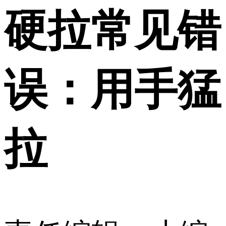
硬拉常见错
误：用手猛
拉