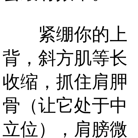
紧绷你的上
背，斜方肌等长
收缩，抓住肩胛
骨（让它处于中
立位），肩膀微