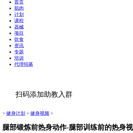
首页
肌肉
计划
课程
器械
项目
饮食
资讯
专题
培训
代理招募
扫码添加助教入群
>
健身计划
>
健身视频
>
腿部锻炼前热身动作-腿部训练前的热身