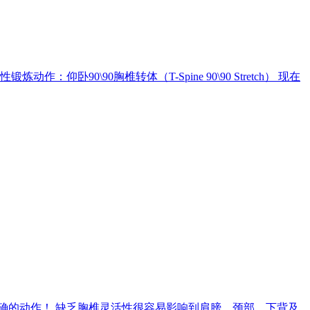
0\90胸椎转体（T-Spine 90\90 Stretch） 现在
确的动作！ 缺乏胸椎灵活性很容易影响到肩膀、颈部、下背及