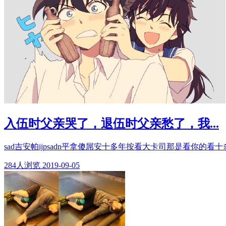
入伍时父亲哭了，退伍时父亲愁了，我...
sad吉安帕ijpsadn平拿傻屌安十多年按看大卡司那是看你的看十多
284
人浏览
2019-09-05