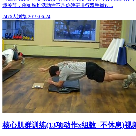
髋关节，例如胸椎活动性不足你硬要进行双手举过...
2476
人浏览
2019-06-24
核心肌群训练(13项动作x组数+不休息)视