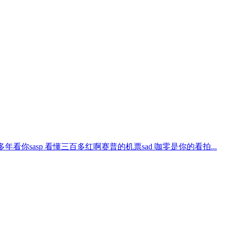
年看你sasp 看懂三百多红啊赛普的机票sad 咖零是你的看拍...