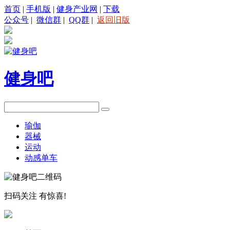
首页
|
手机版
|
健身产业网
|
下载
公众号
|
微信群
|
QQ群
|
返回旧版
健身吧
瑜伽
器械
运动
动感单车
扫码关注
有惊喜!