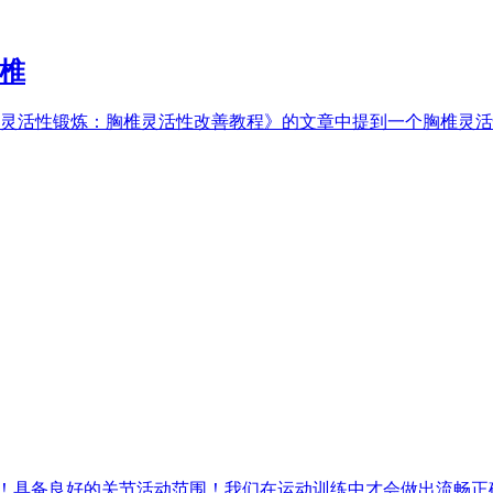
胸椎
性锻炼：胸椎灵活性改善教程》的文章中提到一个胸椎灵活性锻炼动作：仰卧9
！具备良好的关节活动范围！我们在运动训练中才会做出流畅正