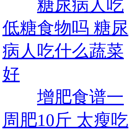
糖尿病人吃
低糖食物吗 糖尿
病人吃什么蔬菜
好
增肥食谱一
周肥10斤 太瘦吃