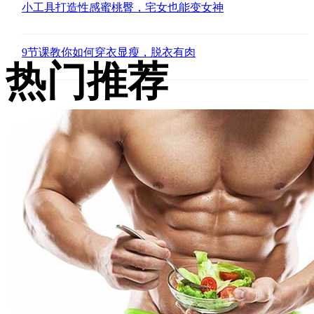
小工具打造性感蜜桃臀，宅女也能变女神
9节课教你如何穿衣显瘦，脱衣有肉
热门推荐