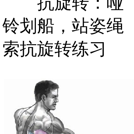
抗旋转：哑
铃划船，站姿绳
索抗旋转练习