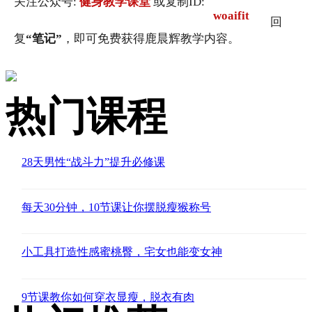
关注公众号:
健身教学课堂
或复制ID:
woaifit
回
复
“笔记”
，即可免费获得鹿晨辉教学内容。
热门课程
28天男性“战斗力”提升必修课
每天30分钟，10节课让你摆脱瘦猴称号
小工具打造性感蜜桃臀，宅女也能变女神
9节课教你如何穿衣显瘦，脱衣有肉