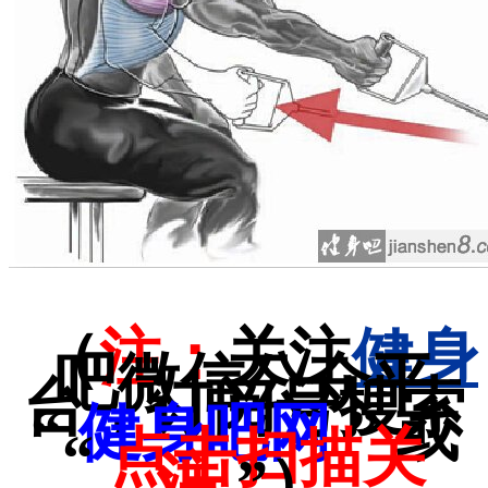
（
注：
关注
健身
吧微信公众平
台，订阅号搜索
“
健身吧网
” 或
“
点击扫描关
注
”）