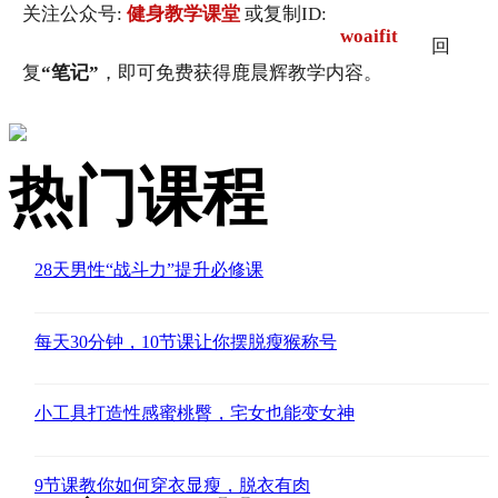
关注公众号:
健身教学课堂
或复制ID:
woaifit
回
复
“笔记”
，即可免费获得鹿晨辉教学内容。
热门课程
28天男性“战斗力”提升必修课
每天30分钟，10节课让你摆脱瘦猴称号
小工具打造性感蜜桃臀，宅女也能变女神
9节课教你如何穿衣显瘦，脱衣有肉