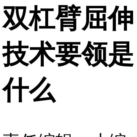
双杠臂屈伸
技术要领是
什么