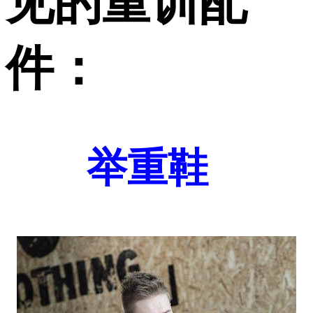
见的重训配
件：
举重鞋