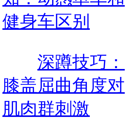
健身车区别
深蹲技巧：
膝盖屈曲角度对
肌肉群刺激