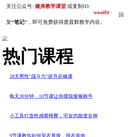
关注公众号:
健身教学课堂
或复制ID:
woaifit
回
复
“笔记”
，即可免费获得鹿晨辉教学内容。
热门课程
28天男性“战斗力”提升必修课
每天30分钟，10节课让你摆脱瘦猴称号
小工具打造性感蜜桃臀，宅女也能变女神
9节课教你如何穿衣显瘦，脱衣有肉