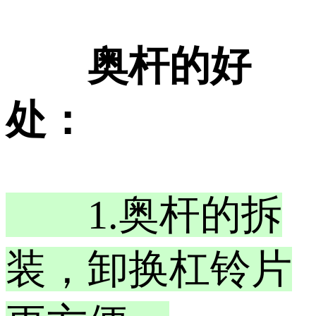
奥杆的好
处：
1.奥杆的拆
装，卸换杠铃片