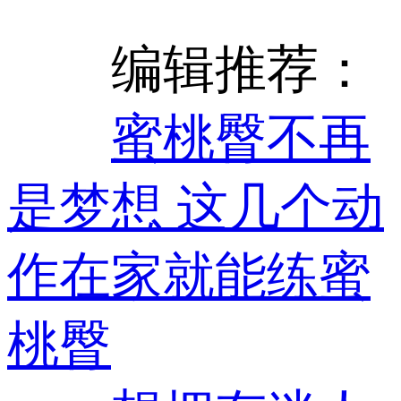
编辑推荐：
蜜桃臀不再
是梦想 这几个动
作在家就能练蜜
桃臀