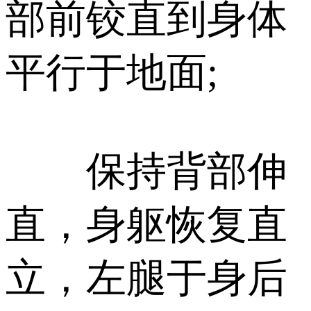
部前铰直到身体
平行于地面;
保持背部伸
直，身躯恢复直
立，左腿于身后