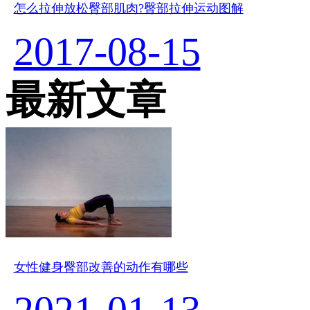
怎么拉伸放松臀部肌肉?臀部拉伸运动图解
2017-08-15
最新文章
女性健身臀部改善的动作有哪些