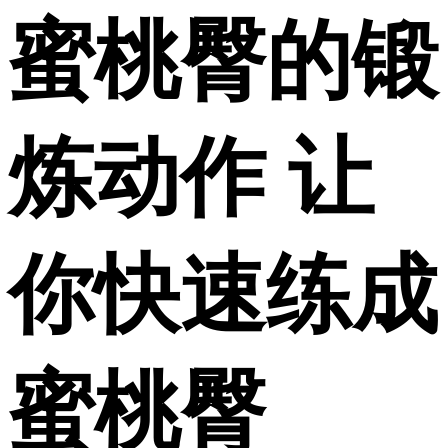
蜜桃臀的锻
炼动作 让
你快速练成
蜜桃臀