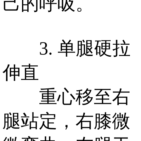
己的呼吸。
3. 单腿硬拉
伸直
重心移至右
腿站定，右膝微