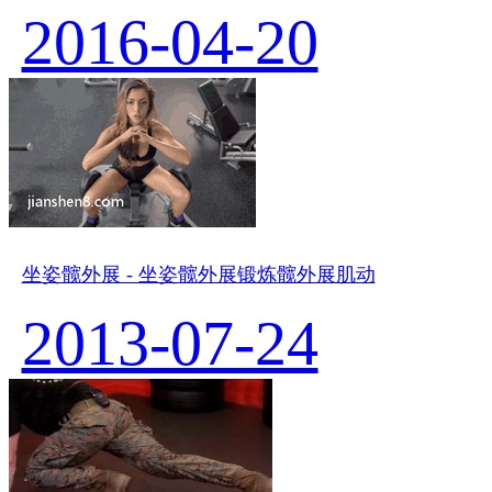
2016-04-20
坐姿髋外展 - 坐姿髋外展锻炼髋外展肌动
2013-07-24