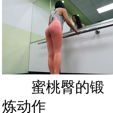
蜜桃臀的锻
炼动作