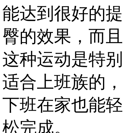
能达到很好的提
臀的效果，而且
这种运动是特别
适合上班族的，
下班在家也能轻
松完成。