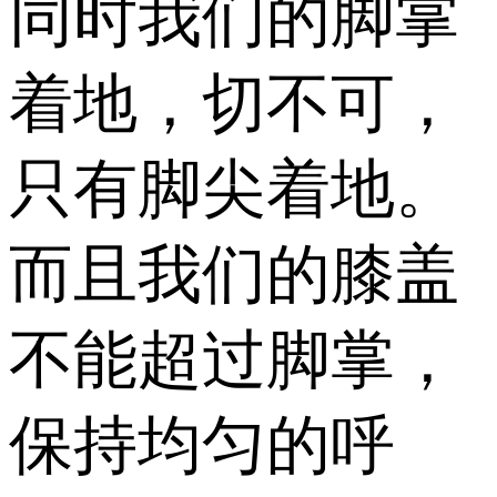
同时我们的脚掌
着地，切不可，
只有脚尖着地。
而且我们的膝盖
不能超过脚掌，
保持均匀的呼