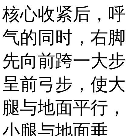
核心收紧后，呼
气的同时，右脚
先向前跨一大步
呈前弓步，使大
腿与地面平行，
小腿与地面垂