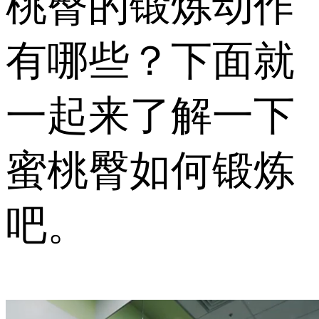
桃臀的锻炼动作
有哪些？下面就
一起来了解一下
蜜桃臀如何锻炼
吧。