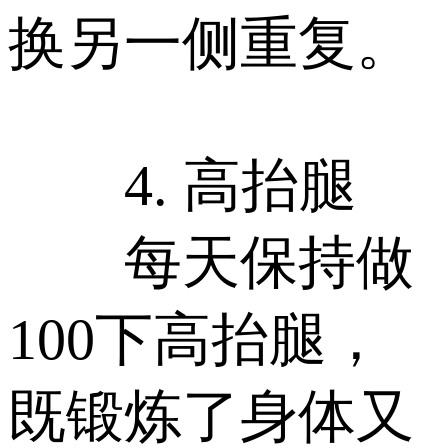
换另一侧重复。
4. 高抬腿
每天保持做
100下高抬腿，
既锻炼了身体又