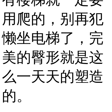
用爬的，别再犯
懒坐电梯了，完
美的臀形就是这
么一天天的塑造
的。