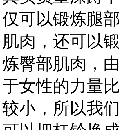
仅可以锻炼腿部
肌肉，还可以锻
炼臀部肌肉，由
于女性的力量比
较小，所以我们