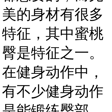
美的身材有很多
特征，其中蜜桃
臀是特征之一。
在健身动作中，
有不少健身动作
是能锻练臀部