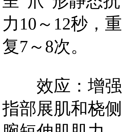
呈“爪”形静态抗
力10～12秒，重
复7～8次。
效应：增强
指部展肌和桡侧
腕短伸肌肌力。