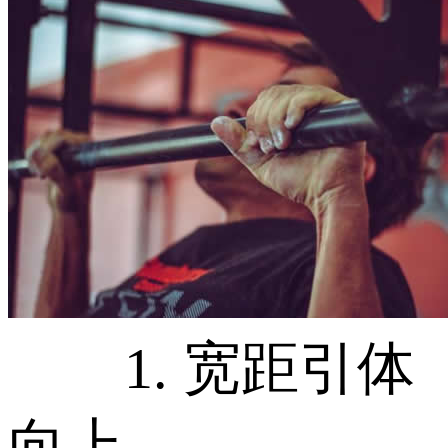
1. 宽距引体
向上