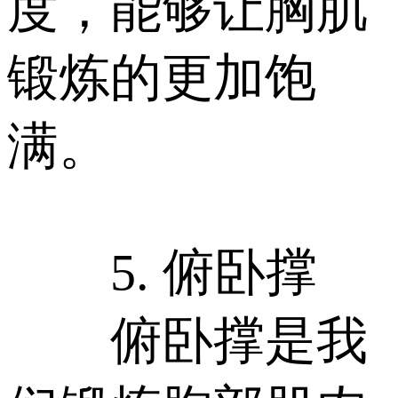
度，能够让胸肌
锻炼的更加饱
满。
5. 俯卧撑
俯卧撑是我