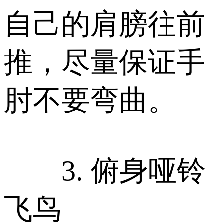
自己的肩膀往前
推，尽量保证手
肘不要弯曲。
3. 俯身哑铃
飞鸟