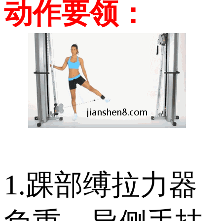
动作要领：
1.踝部缚拉力器