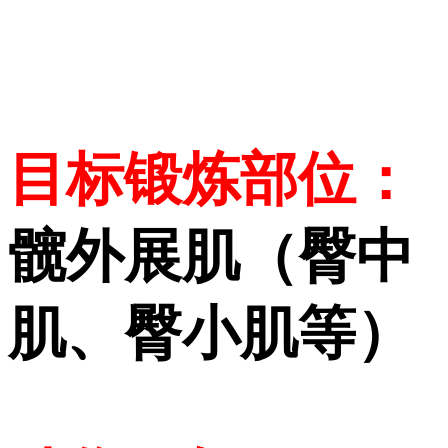
目标锻炼部位：
髋外展肌（臀中
肌、臀小肌等）