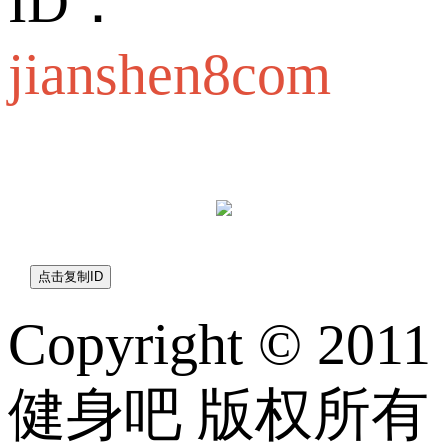
ID：
jianshen8com
jianshen8com
Copyright © 2011
健身吧 版权所有