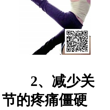
2、减少关
节的疼痛僵硬