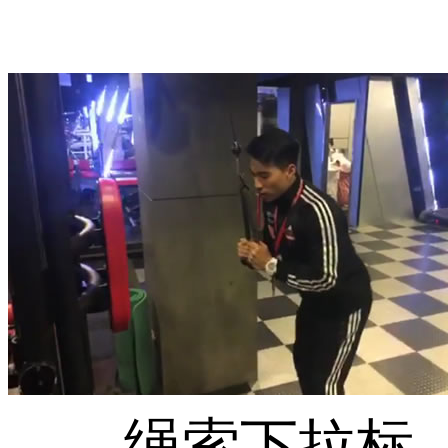
绳索下拉标