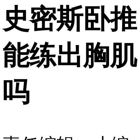
史密斯卧推
能练出胸肌
吗