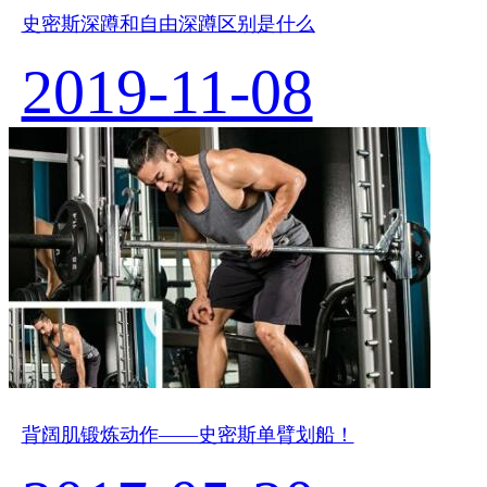
史密斯深蹲和自由深蹲区别是什么
2019-11-08
背阔肌锻炼动作——史密斯单臂划船！