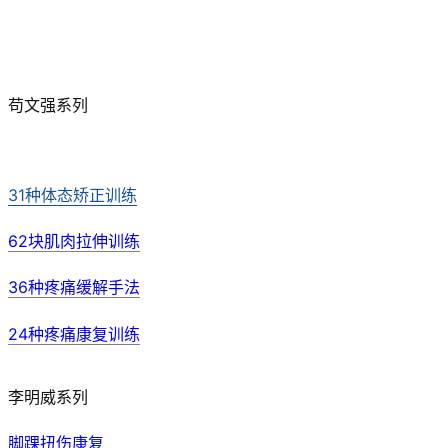
苟文强系列
31种体态矫正训练
62块肌肉拉伸训练
36种疼痛缓解手法
24种疼痛康复训练
李明威系列
脚踝扭伤康复