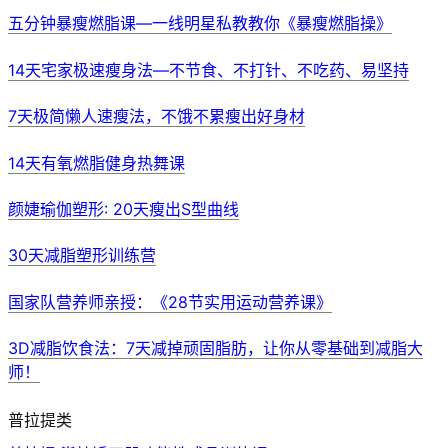
五分钟暴瘦燃脂课—一线明星私教教你《暴瘦燃脂操》
14天宅家极速瘦身法—不节食、不打针、不吃药、易坚持
7天极简懒人速瘦法，不饿不累瘦出好身材
14天有氧燃脂健身热舞课
颜婕瑜伽塑形: 20天瘦出S型曲线
30天减脂塑形训练营
国家队营养师亲授：《28节实用运动营养课》
3D减脂饮食法：7天减掉顽固脂肪，让你从零基础到减脂大
师！
普拉提类