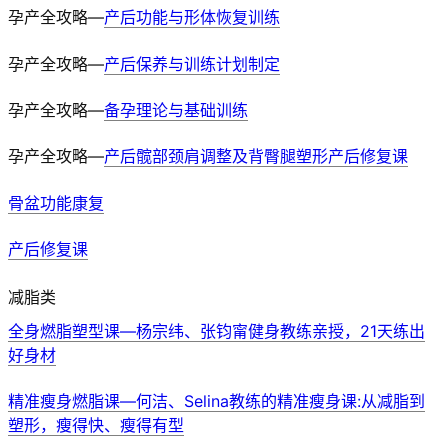
孕产全攻略—
产后功能与形体恢复训练
孕产全攻略—
产后保养与训练计划制定
孕产全攻略—
备孕理论与基础训练
孕产全攻略—
产后髋部颈肩调整及背臀腿塑形产后修复课
骨盆功能康复
产后修复课
减脂类
全身燃脂塑型课—杨宗纬、张钧甯健身教练亲授，21天练出
好身材
精准瘦身燃脂课—何洁、Selina教练的精准瘦身课:从减脂到
塑形，瘦得快、瘦得有型