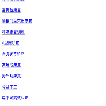
富贵包康复
腰椎间盘突出康复
呼吸康复训练
0型腿矫正
含胸驼背矫正
高足弓康复
拇外翻康复
骨盆不正
扁平足高效纠正