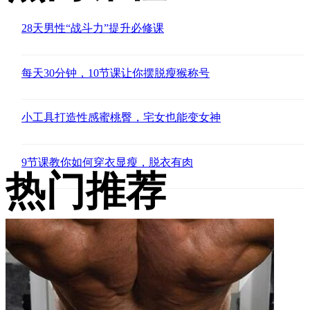
28天男性“战斗力”提升必修课
每天30分钟，10节课让你摆脱瘦猴称号
小工具打造性感蜜桃臀，宅女也能变女神
9节课教你如何穿衣显瘦，脱衣有肉
热门推荐