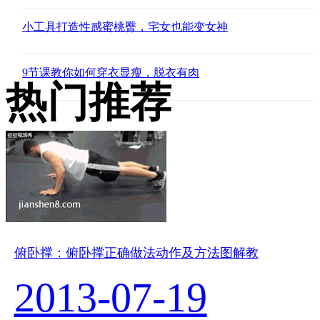
小工具打造性感蜜桃臀，宅女也能变女神
9节课教你如何穿衣显瘦，脱衣有肉
热门推荐
俯卧撑：俯卧撑正确做法动作及方法图解教
2013-07-19