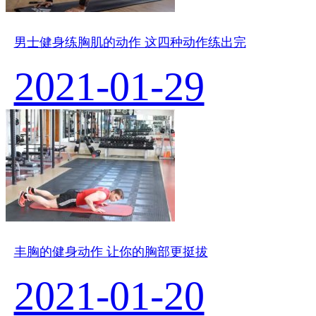
男士健身练胸肌的动作 这四种动作练出完
2021-01-29
丰胸的健身动作 让你的胸部更挺拔
2021-01-20