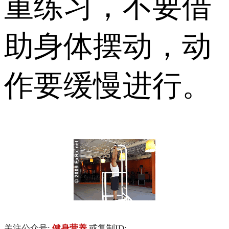
重练习，不要借
助身体摆动，动
作要缓慢进行。
关注公众号:
健身营养
或复制ID: