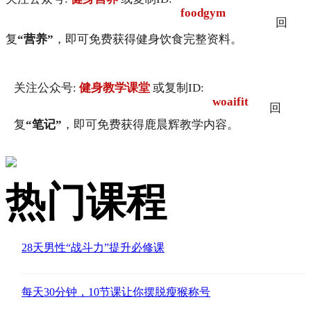
foodgym
回
复
“营养”
，即可免费获得健身饮食完整资料。
关注公众号:
健身教学课堂
或复制ID:
woaifit
回
复
“笔记”
，即可免费获得鹿晨辉教学内容。
热门课程
28天男性“战斗力”提升必修课
每天30分钟，10节课让你摆脱瘦猴称号