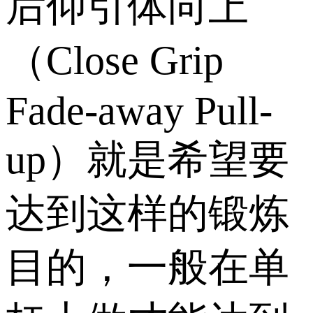
后仰引体向上
（Close Grip
Fade-away Pull-
up）就是希望要
达到这样的锻炼
目的，一般在单