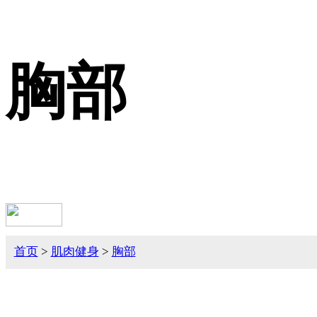
胸部
首页
>
肌肉健身
>
胸部