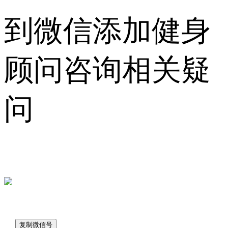
到微信添加健身
顾问咨询相关疑
问
sk7048