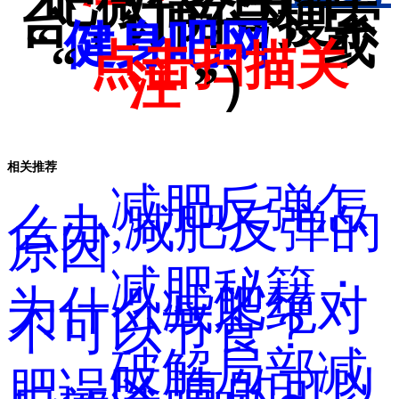
吧微信公众平
台，订阅号搜索
“
健身吧网
” 或
“
点击扫描关
注
”）
相关推荐
减肥反弹怎
么办,减肥反弹的
原因
减肥秘籍：
为什么减肥绝对
不可以节食？
破解局部减
肥误区,真的可以