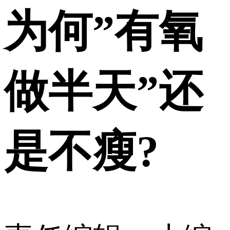
为何”有氧
做半天”还
是不瘦?