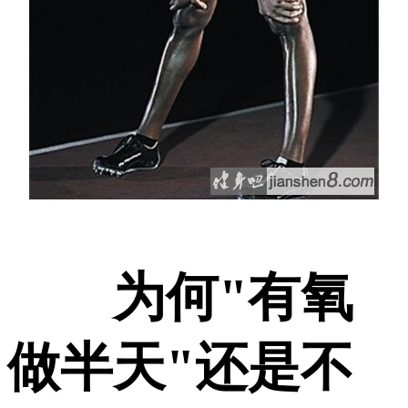
为何"有氧
做半天"还是不