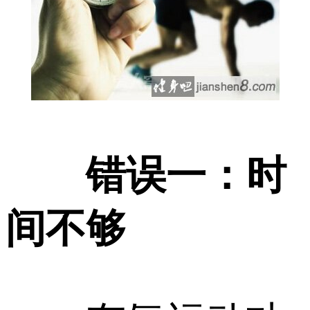
错误一：时
间不够