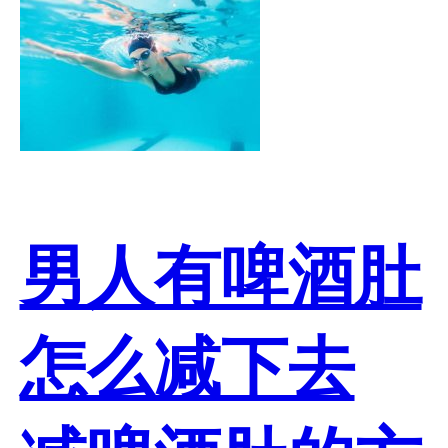
男人有啤酒肚
怎么减下去