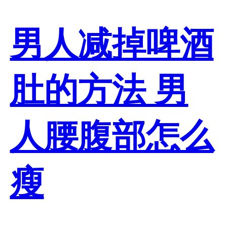
男人减掉啤酒
肚的方法 男
人腰腹部怎么
瘦