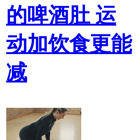
的啤酒肚 运
动加饮食更能
减