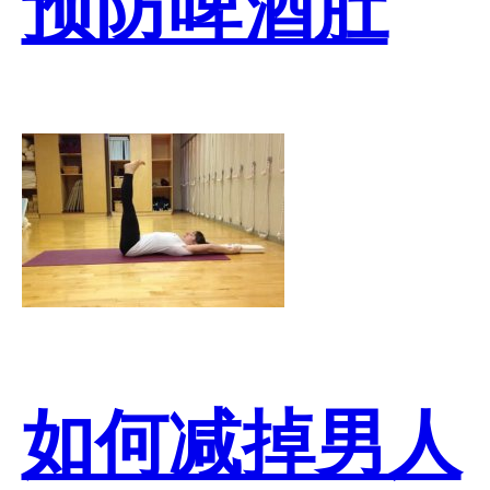
预防啤酒肚
如何减掉男人