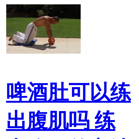
啤酒肚可以练
出腹肌吗 练