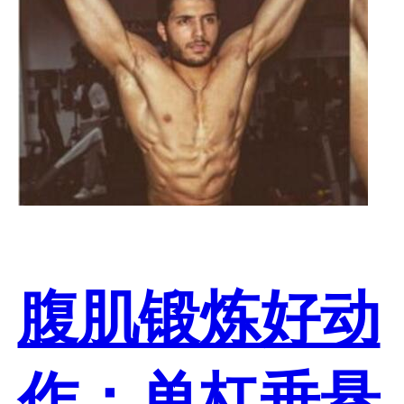
腹肌锻炼好动
作：单杠垂悬