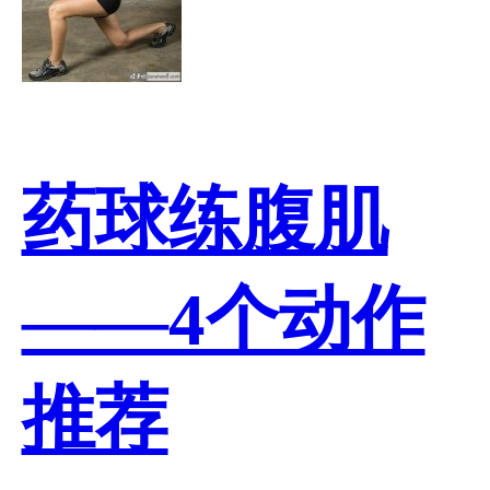
药球练腹肌
——4个动作
推荐