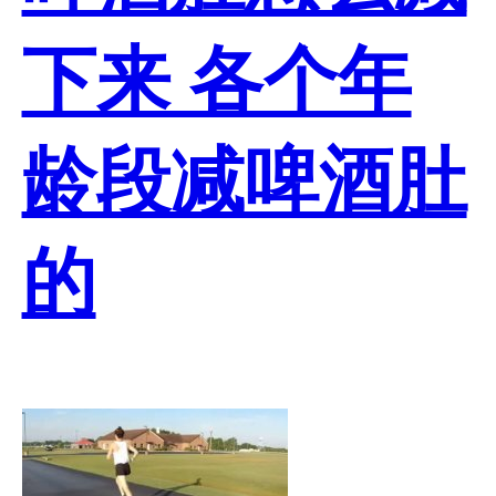
下来 各个年
龄段减啤酒肚
的