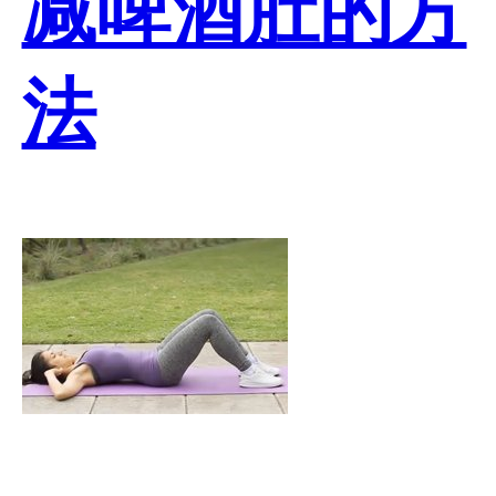
减啤酒肚的方
法