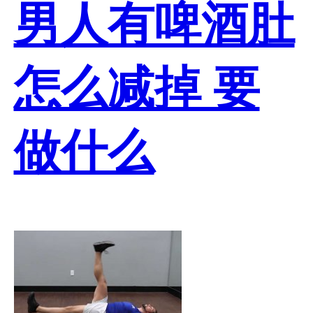
男人有啤酒肚
怎么减掉 要
做什么