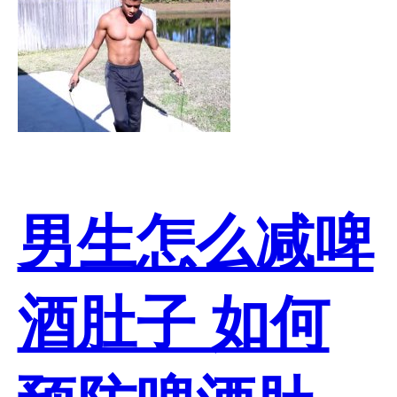
男生怎么减啤
酒肚子 如何